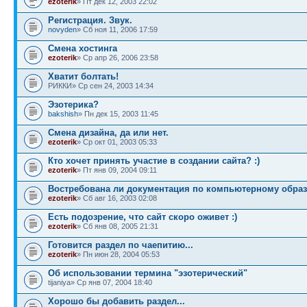
ezoterik
» Пт дек 12, 2003 22:02
Регистрация. Звук.
novyden
» Сб ноя 11, 2006 17:59
Смена хостинга
ezoterik
» Ср апр 26, 2006 23:58
Хватит болтать!
РИККИ» Ср сен 24, 2003 14:34
Эзотерика?
bakshish
» Пн дек 15, 2003 11:45
Смена дизайна, да или нет.
ezoterik
» Ср окт 01, 2003 05:33
Кто хочет принять участие в создании сайта? :)
ezoterik
» Пт янв 09, 2004 09:11
Востребована ли документация по компьютерному образ
ezoterik
» Сб авг 16, 2003 02:08
Есть подозрение, что сайт скоро оживет :)
ezoterik
» Сб янв 08, 2005 21:31
Готовится раздел по чаепитию...
ezoterik
» Пн июн 28, 2004 05:53
Об использовании термина "эзотерический"
tijaniya» Ср янв 07, 2004 18:40
Хорошо бы добавить раздел...