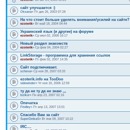
сайт улучшается :)
Oksana
» Пт дек 26, 2003 07:28
На что стоит больше уделять внимания/усилий на сайте?
ezoterik
» Вт май 18, 2004 04:44
Украинский язык (и другие) на форуме
ezoterik
» Ср июл 02, 2008 16:17
Новый раздел знакомств
ezoterik
» Ср фев 04, 2004 02:27
LinkStorage - программка для хранения ссылок
ezoterik
» Пт фев 02, 2007 14:35
Сайт подглючивает.
sсheva
» Ср ноя 28, 2007 03:33
ezoterik.info на TooDoo
sidewinder
» Чт ноя 16, 2006 12:59
ту да не ту да не знаю ,,,
lozikur
» Пн апр 23, 2007 02:16
Опечатка
Findley
» Пт апр 13, 2007 13:01
Спасибо Вам за сайт
SuperDetkaS
» Вт янв 09, 2007 10:22
IRC....