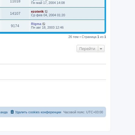
11018
Пн май 17, 2004 14:08
ezoterik
14107
Ср фев 04, 2004 01:20
Rigma
9174
Пн авг 18, 2003 12:46
26 тем • Страница
1
из
1
Перейти
анда
Удалить cookies конференции
Часовой пояс:
UTC+03:00