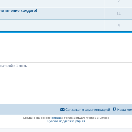
7
но мнение каждого!
11
4
вателей и 1 гость
Связаться с администрацией
Наша ком
Создано на основе
phpBB
® Forum Software © phpBB Limited
Русская поддержка phpBB