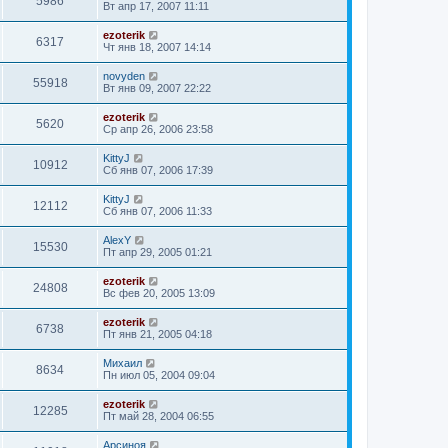
5986
Вт апр 17, 2007 11:11
ezoterik
6317
Чт янв 18, 2007 14:14
novyden
55918
Вт янв 09, 2007 22:22
ezoterik
5620
Ср апр 26, 2006 23:58
KittyJ
10912
Сб янв 07, 2006 17:39
KittyJ
12112
Сб янв 07, 2006 11:33
AlexY
15530
Пт апр 29, 2005 01:21
ezoterik
24808
Вс фев 20, 2005 13:09
ezoterik
6738
Пт янв 21, 2005 04:18
Михаил
8634
Пн июл 05, 2004 09:04
ezoterik
12285
Пт май 28, 2004 06:55
Арсиноя