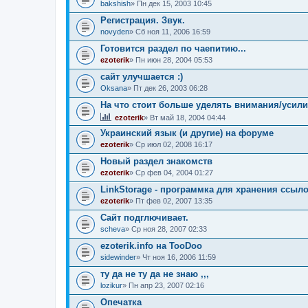
bakshish
» Пн дек 15, 2003 10:45
Регистрация. Звук.
novyden
» Сб ноя 11, 2006 16:59
Готовится раздел по чаепитию...
ezoterik
» Пн июн 28, 2004 05:53
сайт улучшается :)
Oksana
» Пт дек 26, 2003 06:28
На что стоит больше уделять внимания/усили
ezoterik
» Вт май 18, 2004 04:44
Украинский язык (и другие) на форуме
ezoterik
» Ср июл 02, 2008 16:17
Новый раздел знакомств
ezoterik
» Ср фев 04, 2004 01:27
LinkStorage - программка для хранения ссыл
ezoterik
» Пт фев 02, 2007 13:35
Сайт подглючивает.
sсheva
» Ср ноя 28, 2007 02:33
ezoterik.info на TooDoo
sidewinder
» Чт ноя 16, 2006 11:59
ту да не ту да не знаю ,,,
lozikur
» Пн апр 23, 2007 02:16
Опечатка