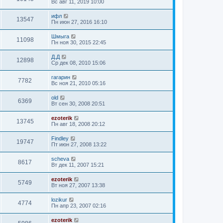
Вс авг 11, 2019 10:00
ифл
13547
Пн июн 27, 2016 16:10
Шмыга
11098
Пн ноя 30, 2015 22:45
Д.Д
12898
Ср дек 08, 2010 15:06
гагарин
7782
Вс ноя 21, 2010 05:16
old
6369
Вт сен 30, 2008 20:51
ezoterik
13745
Пн авг 18, 2008 20:12
Findley
19747
Пт июн 27, 2008 13:22
sсheva
8617
Вт дек 11, 2007 15:21
ezoterik
5749
Вт ноя 27, 2007 13:38
lozikur
4774
Пн апр 23, 2007 02:16
ezoterik