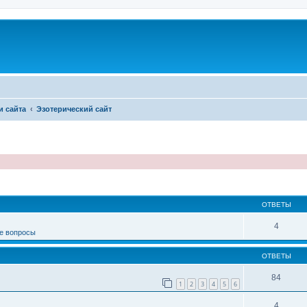
и сайта
Эзотерический сайт
иренный поиск
ОТВЕТЫ
4
е вопросы
ОТВЕТЫ
84
1
2
3
4
5
6
4