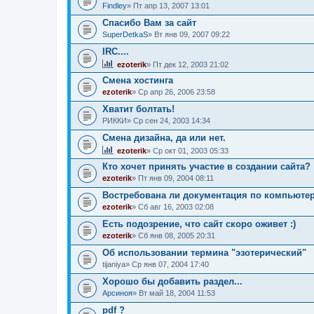
Findley
» Пт апр 13, 2007 13:01
Спасибо Вам за сайт
SuperDetkaS
» Вт янв 09, 2007 09:22
IRC....
ezoterik
» Пт дек 12, 2003 21:02
Смена хостинга
ezoterik
» Ср апр 26, 2006 23:58
Хватит болтать!
РИККИ
» Ср сен 24, 2003 14:34
Смена дизайна, да или нет.
ezoterik
» Ср окт 01, 2003 05:33
Кто хочет принять участие в создании сайта? 
ezoterik
» Пт янв 09, 2004 08:11
Востребована ли документация по компьютер
ezoterik
» Сб авг 16, 2003 02:08
Есть подозрение, что сайт скоро оживет :)
ezoterik
» Сб янв 08, 2005 20:31
Об использовании термина "эзотерический"
tijaniya
» Ср янв 07, 2004 17:40
Хорошо бы добавить раздел...
Арсиноя
» Вт май 18, 2004 11:53
pdf ?