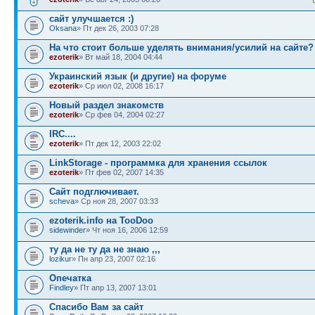
сайт улучшается :)
Oksana
» Пт дек 26, 2003 07:28
На что стоит больше уделять внимания/усилий на сайте?
ezoterik
» Вт май 18, 2004 04:44
Украинский язык (и другие) на форуме
ezoterik
» Ср июл 02, 2008 16:17
Новый раздел знакомств
ezoterik
» Ср фев 04, 2004 02:27
IRC....
ezoterik
» Пт дек 12, 2003 22:02
LinkStorage - программка для хранения ссылок
ezoterik
» Пт фев 02, 2007 14:35
Сайт подглючивает.
sсheva
» Ср ноя 28, 2007 03:33
ezoterik.info на TooDoo
sidewinder
» Чт ноя 16, 2006 12:59
ту да не ту да не знаю ,,,
lozikur
» Пн апр 23, 2007 02:16
Опечатка
Findley
» Пт апр 13, 2007 13:01
Спасибо Вам за сайт