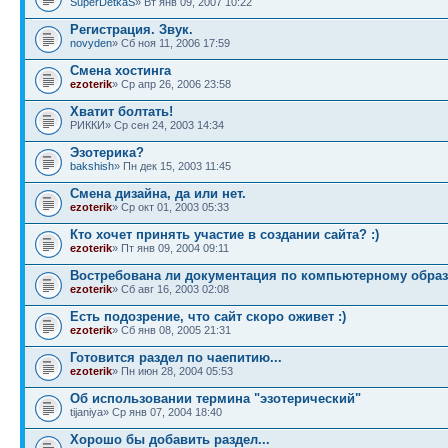
SuperDetkaS
» Вт янв 09, 2007 10:22
Регистрация. Звук.
novyden
» Сб ноя 11, 2006 17:59
Смена хостинга
ezoterik
» Ср апр 26, 2006 23:58
Хватит болтать!
РИККИ» Ср сен 24, 2003 14:34
Эзотерика?
bakshish
» Пн дек 15, 2003 11:45
Смена дизайна, да или нет.
ezoterik
» Ср окт 01, 2003 05:33
Кто хочет принять участие в создании сайта? :)
ezoterik
» Пт янв 09, 2004 09:11
Востребована ли документация по компьютерному образ
ezoterik
» Сб авг 16, 2003 02:08
Есть подозрение, что сайт скоро оживет :)
ezoterik
» Сб янв 08, 2005 21:31
Готовится раздел по чаепитию...
ezoterik
» Пн июн 28, 2004 05:53
Об использовании термина "эзотерический"
tijaniya» Ср янв 07, 2004 18:40
Хорошо бы добавить раздел...