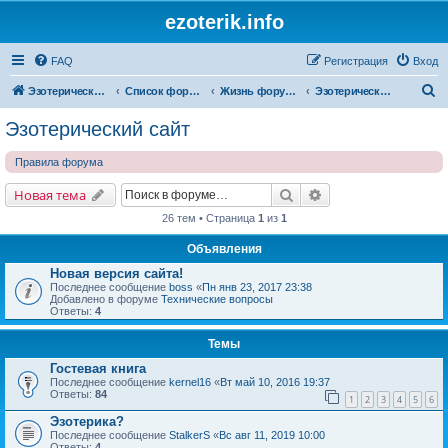
ezoterik.info
FAQ
Регистрация
Вход
П
Эзотерический сайт
Список форумов
Жизнь форума и сайта
Эзотерический сайт
о
Эзотерический сайт
и
Правила форума
с
к
Поиск
Расширенный поис
Новая тема
26 тем • Страница
1
из
1
Объявления
Новая версия сайта!
Последнее сообщение
boss
«
Пн янв 23, 2017 23:38
Добавлено в форуме
Технические вопросы
Ответы:
4
Темы
Гостевая книга
Последнее сообщение
kernel16
«
Вт май 10, 2016 19:37
Ответы:
84
1
2
3
4
5
6
Эзотерика?
Последнее сообщение
StalkerS
«
Вс авг 11, 2019 10:00
Ответы:
4