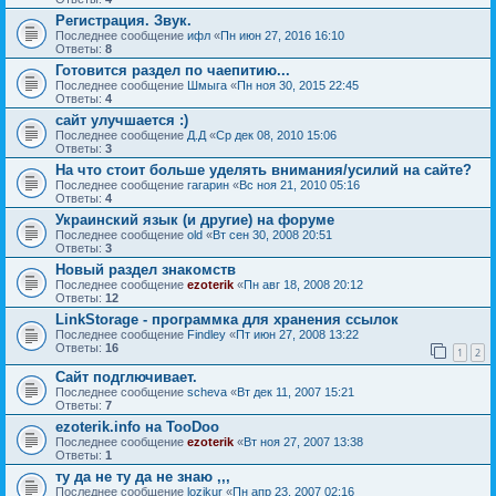
Регистрация. Звук.
Последнее сообщение
ифл
«
Пн июн 27, 2016 16:10
Ответы:
8
Готовится раздел по чаепитию...
Последнее сообщение
Шмыга
«
Пн ноя 30, 2015 22:45
Ответы:
4
сайт улучшается :)
Последнее сообщение
Д.Д
«
Ср дек 08, 2010 15:06
Ответы:
3
На что стоит больше уделять внимания/усилий на сайте?
Последнее сообщение
гагарин
«
Вс ноя 21, 2010 05:16
Ответы:
4
Украинский язык (и другие) на форуме
Последнее сообщение
old
«
Вт сен 30, 2008 20:51
Ответы:
3
Новый раздел знакомств
Последнее сообщение
ezoterik
«
Пн авг 18, 2008 20:12
Ответы:
12
LinkStorage - программка для хранения ссылок
Последнее сообщение
Findley
«
Пт июн 27, 2008 13:22
Ответы:
16
1
2
Сайт подглючивает.
Последнее сообщение
sсheva
«
Вт дек 11, 2007 15:21
Ответы:
7
ezoterik.info на TooDoo
Последнее сообщение
ezoterik
«
Вт ноя 27, 2007 13:38
Ответы:
1
ту да не ту да не знаю ,,,
Последнее сообщение
lozikur
«
Пн апр 23, 2007 02:16