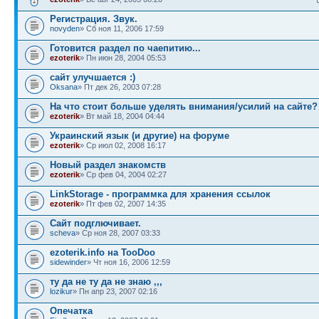
Регистрация. Звук.
novyden
» Сб ноя 11, 2006 17:59
Готовится раздел по чаепитию...
ezoterik
» Пн июн 28, 2004 05:53
сайт улучшается :)
Oksana
» Пт дек 26, 2003 07:28
На что стоит больше уделять внимания/усилий на сайте?
ezoterik
» Вт май 18, 2004 04:44
Украинский язык (и другие) на форуме
ezoterik
» Ср июл 02, 2008 16:17
Новый раздел знакомств
ezoterik
» Ср фев 04, 2004 02:27
LinkStorage - программка для хранения ссылок
ezoterik
» Пт фев 02, 2007 14:35
Сайт подглючивает.
sсheva
» Ср ноя 28, 2007 03:33
ezoterik.info на TooDoo
sidewinder
» Чт ноя 16, 2006 12:59
ту да не ту да не знаю ,,,
lozikur
» Пн апр 23, 2007 02:16
Опечатка