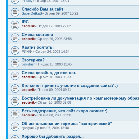
Findley
» Пт апр 13, 2007 13:01
Спасибо Вам за сайт
SuperDetkaS
» Вт янв 09, 2007 10:22
IRC....
ezoterik
» Пт дек 12, 2003 22:02
Смена хостинга
ezoterik
» Ср апр 26, 2006 23:58
Хватит болтать!
РИККИ» Ср сен 24, 2003 14:34
Эзотерика?
bakshish
» Пн дек 15, 2003 11:45
Смена дизайна, да или нет.
ezoterik
» Ср окт 01, 2003 05:33
Кто хочет принять участие в создании сайта? :)
ezoterik
» Пт янв 09, 2004 09:11
Востребована ли документация по компьютерному образ
ezoterik
» Сб авг 16, 2003 02:08
Есть подозрение, что сайт скоро оживет :)
ezoterik
» Сб янв 08, 2005 21:31
Об использовании термина "эзотерический"
tijaniya» Ср янв 07, 2004 18:40
Хорошо бы добавить раздел...