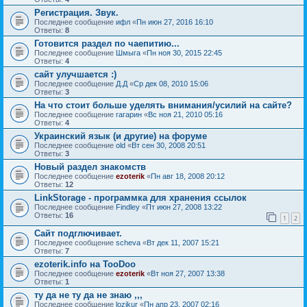
Регистрация. Звук.
Последнее сообщение
ифл
«
Пн июн 27, 2016 16:10
Ответы:
8
Готовится раздел по чаепитию...
Последнее сообщение
Шмыга
«
Пн ноя 30, 2015 22:45
Ответы:
4
сайт улучшается :)
Последнее сообщение
Д.Д
«
Ср дек 08, 2010 15:06
Ответы:
3
На что стоит больше уделять внимания/усилий на сайте?
Последнее сообщение
гагарин
«
Вс ноя 21, 2010 05:16
Ответы:
4
Украинский язык (и другие) на форуме
Последнее сообщение
old
«
Вт сен 30, 2008 20:51
Ответы:
3
Новый раздел знакомств
Последнее сообщение
ezoterik
«
Пн авг 18, 2008 20:12
Ответы:
12
LinkStorage - программка для хранения ссылок
Последнее сообщение
Findley
«
Пт июн 27, 2008 13:22
Ответы:
16
1
2
Сайт подглючивает.
Последнее сообщение
sсheva
«
Вт дек 11, 2007 15:21
Ответы:
7
ezoterik.info на TooDoo
Последнее сообщение
ezoterik
«
Вт ноя 27, 2007 13:38
Ответы:
1
ту да не ту да не знаю ,,,
Последнее сообщение
lozikur
«
Пн апр 23, 2007 02:16