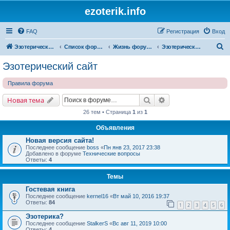
ezoterik.info
FAQ
Регистрация
Вход
П
Эзотерический сайт
Список форумов
Жизнь форума и сайта
Эзотерический сайт
о
Эзотерический сайт
и
Правила форума
с
к
Поиск
Расширенный поис
Новая тема
26 тем • Страница
1
из
1
Объявления
Новая версия сайта!
Последнее сообщение
boss
«
Пн янв 23, 2017 23:38
Добавлено в форуме
Технические вопросы
Ответы:
4
Темы
Гостевая книга
Последнее сообщение
kernel16
«
Вт май 10, 2016 19:37
Ответы:
84
1
2
3
4
5
6
Эзотерика?
Последнее сообщение
StalkerS
«
Вс авг 11, 2019 10:00
Ответы:
4