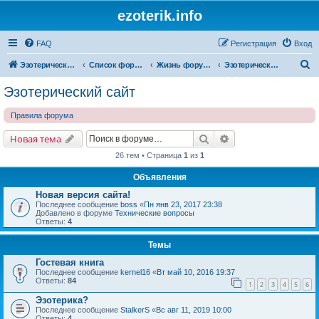
ezoterik.info
FAQ
Регистрация
Вход
П
Эзотерический сайт
Список форумов
Жизнь форума и сайта
Эзотерический сайт
о
Эзотерический сайт
и
Правила форума
с
к
Поиск
Расширенный поис
Новая тема
26 тем • Страница
1
из
1
Объявления
Новая версия сайта!
Последнее сообщение
boss
«
Пн янв 23, 2017 23:38
Добавлено в форуме
Технические вопросы
Ответы:
4
Темы
Гостевая книга
Последнее сообщение
kernel16
«
Вт май 10, 2016 19:37
Ответы:
84
1
2
3
4
5
6
Эзотерика?
Последнее сообщение
StalkerS
«
Вс авг 11, 2019 10:00
Ответы:
4