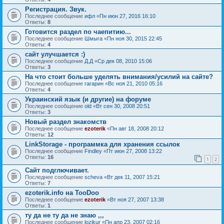
Регистрация. Звук.
Последнее сообщение
ифл
«
Пн июн 27, 2016 16:10
Ответы:
8
Готовится раздел по чаепитию...
Последнее сообщение
Шмыга
«
Пн ноя 30, 2015 22:45
Ответы:
4
сайт улучшается :)
Последнее сообщение
Д.Д
«
Ср дек 08, 2010 15:06
Ответы:
3
На что стоит больше уделять внимания/усилий на сайте?
Последнее сообщение
гагарин
«
Вс ноя 21, 2010 05:16
Ответы:
4
Украинский язык (и другие) на форуме
Последнее сообщение
old
«
Вт сен 30, 2008 20:51
Ответы:
3
Новый раздел знакомств
Последнее сообщение
ezoterik
«
Пн авг 18, 2008 20:12
Ответы:
12
LinkStorage - программка для хранения ссылок
Последнее сообщение
Findley
«
Пт июн 27, 2008 13:22
Ответы:
16
1
2
Сайт подглючивает.
Последнее сообщение
sсheva
«
Вт дек 11, 2007 15:21
Ответы:
7
ezoterik.info на TooDoo
Последнее сообщение
ezoterik
«
Вт ноя 27, 2007 13:38
Ответы:
1
ту да не ту да не знаю ,,,
Последнее сообщение
lozikur
«
Пн апр 23, 2007 02:16