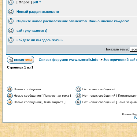
[ Опрос ]
pdf ?
Новый раздел знакомств
Оцените новое расположение элементов. Важно мнение каждого!
сайт улучшается :)
найдете ли вы здесь жизнь
Показать темы:
Список форумов www.ezoterik.info
->
Эзотерический сайт
Страница
1
из
1
Новые сообщения
Нет новых сообщений
Новые сообщения [ Популярная тема ]
Нет новых сообщений [ Популярная 
Новые сообщения [ Тема закрыта ]
Нет новых сообщений [ Тема закрыта
Powered by
Ру