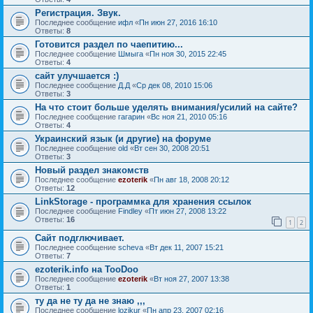
Регистрация. Звук.
Последнее сообщение
ифл
«
Пн июн 27, 2016 16:10
Ответы:
8
Готовится раздел по чаепитию...
Последнее сообщение
Шмыга
«
Пн ноя 30, 2015 22:45
Ответы:
4
сайт улучшается :)
Последнее сообщение
Д.Д
«
Ср дек 08, 2010 15:06
Ответы:
3
На что стоит больше уделять внимания/усилий на сайте?
Последнее сообщение
гагарин
«
Вс ноя 21, 2010 05:16
Ответы:
4
Украинский язык (и другие) на форуме
Последнее сообщение
old
«
Вт сен 30, 2008 20:51
Ответы:
3
Новый раздел знакомств
Последнее сообщение
ezoterik
«
Пн авг 18, 2008 20:12
Ответы:
12
LinkStorage - программка для хранения ссылок
Последнее сообщение
Findley
«
Пт июн 27, 2008 13:22
Ответы:
16
1
2
Сайт подглючивает.
Последнее сообщение
sсheva
«
Вт дек 11, 2007 15:21
Ответы:
7
ezoterik.info на TooDoo
Последнее сообщение
ezoterik
«
Вт ноя 27, 2007 13:38
Ответы:
1
ту да не ту да не знаю ,,,
Последнее сообщение
lozikur
«
Пн апр 23, 2007 02:16