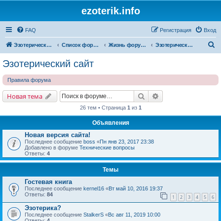
ezoterik.info
FAQ
Регистрация
Вход
П
Эзотерический сайт
Список форумов
Жизнь форума и сайта
Эзотерический сайт
о
Эзотерический сайт
и
Правила форума
с
к
Поиск
Расширенный поис
Новая тема
26 тем • Страница
1
из
1
Объявления
Новая версия сайта!
Последнее сообщение
boss
«
Пн янв 23, 2017 23:38
Добавлено в форуме
Технические вопросы
Ответы:
4
Темы
Гостевая книга
Последнее сообщение
kernel16
«
Вт май 10, 2016 19:37
Ответы:
84
1
2
3
4
5
6
Эзотерика?
Последнее сообщение
StalkerS
«
Вс авг 11, 2019 10:00
Ответы:
4