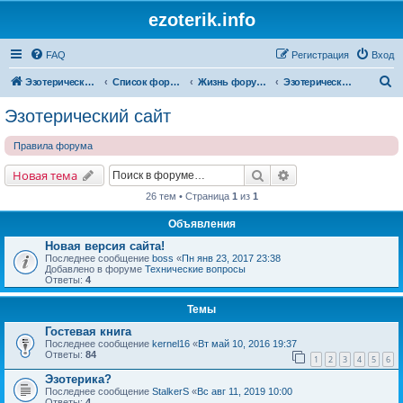
ezoterik.info
FAQ
Регистрация
Вход
П
Эзотерический сайт
Список форумов
Жизнь форума и сайта
Эзотерический сайт
о
Эзотерический сайт
и
Правила форума
с
к
Поиск
Расширенный поис
Новая тема
26 тем • Страница
1
из
1
Объявления
Новая версия сайта!
Последнее сообщение
boss
«
Пн янв 23, 2017 23:38
Добавлено в форуме
Технические вопросы
Ответы:
4
Темы
Гостевая книга
Последнее сообщение
kernel16
«
Вт май 10, 2016 19:37
Ответы:
84
1
2
3
4
5
6
Эзотерика?
Последнее сообщение
StalkerS
«
Вс авг 11, 2019 10:00
Ответы:
4