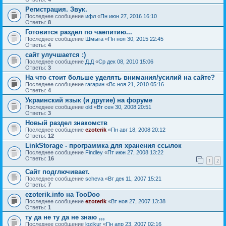
Регистрация. Звук.
Последнее сообщение
ифл
«
Пн июн 27, 2016 16:10
Ответы:
8
Готовится раздел по чаепитию...
Последнее сообщение
Шмыга
«
Пн ноя 30, 2015 22:45
Ответы:
4
сайт улучшается :)
Последнее сообщение
Д.Д
«
Ср дек 08, 2010 15:06
Ответы:
3
На что стоит больше уделять внимания/усилий на сайте?
Последнее сообщение
гагарин
«
Вс ноя 21, 2010 05:16
Ответы:
4
Украинский язык (и другие) на форуме
Последнее сообщение
old
«
Вт сен 30, 2008 20:51
Ответы:
3
Новый раздел знакомств
Последнее сообщение
ezoterik
«
Пн авг 18, 2008 20:12
Ответы:
12
LinkStorage - программка для хранения ссылок
Последнее сообщение
Findley
«
Пт июн 27, 2008 13:22
Ответы:
16
1
2
Сайт подглючивает.
Последнее сообщение
sсheva
«
Вт дек 11, 2007 15:21
Ответы:
7
ezoterik.info на TooDoo
Последнее сообщение
ezoterik
«
Вт ноя 27, 2007 13:38
Ответы:
1
ту да не ту да не знаю ,,,
Последнее сообщение
lozikur
«
Пн апр 23, 2007 02:16