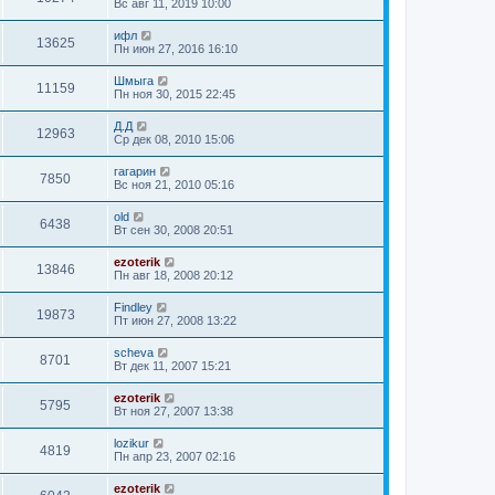
Вс авг 11, 2019 10:00
ифл
13625
Пн июн 27, 2016 16:10
Шмыга
11159
Пн ноя 30, 2015 22:45
Д.Д
12963
Ср дек 08, 2010 15:06
гагарин
7850
Вс ноя 21, 2010 05:16
old
6438
Вт сен 30, 2008 20:51
ezoterik
13846
Пн авг 18, 2008 20:12
Findley
19873
Пт июн 27, 2008 13:22
sсheva
8701
Вт дек 11, 2007 15:21
ezoterik
5795
Вт ноя 27, 2007 13:38
lozikur
4819
Пн апр 23, 2007 02:16
ezoterik