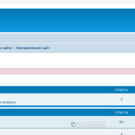
и сайта
Эзотерический сайт
иренный поиск
ОТВЕТЫ
4
е вопросы
ОТВЕТЫ
84
1
2
3
4
5
6
4