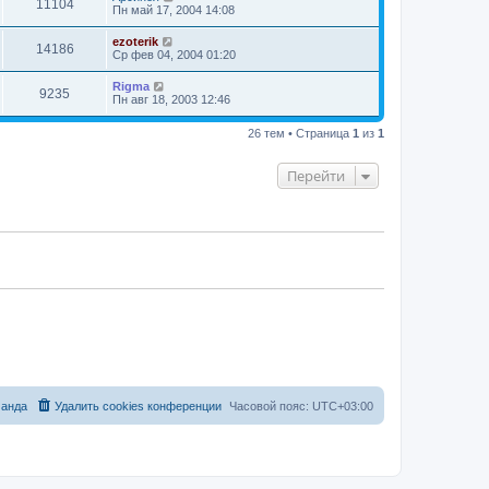
11104
Пн май 17, 2004 14:08
ezoterik
14186
Ср фев 04, 2004 01:20
Rigma
9235
Пн авг 18, 2003 12:46
26 тем • Страница
1
из
1
Перейти
анда
Удалить cookies конференции
Часовой пояс:
UTC+03:00