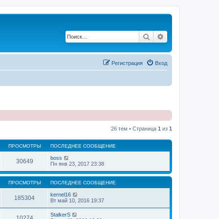
Поиск
Расширенный по
Регистрация
Вход
26 тем • Страница
1
из
1
ПРОСМОТРЫ
ПОСЛЕДНЕЕ СООБЩЕНИЕ
boss
30649
Пн янв 23, 2017 23:38
ПРОСМОТРЫ
ПОСЛЕДНЕЕ СООБЩЕНИЕ
kernel16
185304
Вт май 10, 2016 19:37
StalkerS
10274