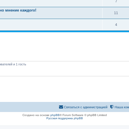
7
но мнение каждого!
11
4
вателей и 1 гость
Связаться с администрацией
Наша ком
Создано на основе
phpBB
® Forum Software © phpBB Limited
Русская поддержка phpBB