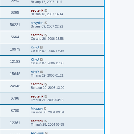
6042
Вт апр 17, 2007 11:11
ezoterik
6368
Чт янв 18, 2007 14:14
novyden
56221
Вт янв 09, 2007 22:22
ezoterik
5664
Ср апр 26, 2006 23:58
KittyJ
10979
Сб янв 07, 2006 17:39
KittyJ
12183
Сб янв 07, 2006 11:33
AlexY
15648
Пт апр 29, 2005 01:21
ezoterik
24948
Вс фев 20, 2005 13:09
ezoterik
6796
Пт янв 21, 2005 04:18
Михаил
8700
Пн июл 05, 2004 09:04
ezoterik
12361
Пт май 28, 2004 06:55
Арсиноя