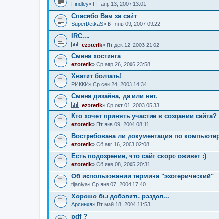
Findley
» Пт апр 13, 2007 13:01
Спасибо Вам за сайт
SuperDetkaS
» Вт янв 09, 2007 09:22
IRC....
ezoterik
» Пт дек 12, 2003 21:02
Смена хостинга
ezoterik
» Ср апр 26, 2006 23:58
Хватит болтать!
РИККИ
» Ср сен 24, 2003 14:34
Смена дизайна, да или нет.
ezoterik
» Ср окт 01, 2003 05:33
Кто хочет принять участие в создании сайта? 
ezoterik
» Пт янв 09, 2004 08:11
Востребована ли документация по компьютер
ezoterik
» Сб авг 16, 2003 02:08
Есть подозрение, что сайт скоро оживет :)
ezoterik
» Сб янв 08, 2005 20:31
Об использовании термина "эзотерический"
tijaniya
» Ср янв 07, 2004 17:40
Хорошо бы добавить раздел...
Арсиноя
» Вт май 18, 2004 11:53
pdf ?