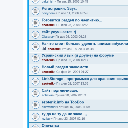
bakshish
» Пн дек 15, 2003 10:45
Регистрация. Звук.
novyden
» Сб ноя 11, 2006 16:59
Готовится раздел по чаепитию...
ezoterik
» Пн июн 28, 2004 05:53
сайт улучшается :)
Oksana
» Пт дек 26, 2003 06:28
На что стоит больше уделять внимания/усили
ezoterik
» Вт май 18, 2004 04:44
Украинский язык (и другие) на форуме
ezoterik
» Ср июл 02, 2008 16:17
Новый раздел знакомств
ezoterik
» Ср фев 04, 2004 01:27
LinkStorage - программка для хранения ссыл
ezoterik
» Пт фев 02, 2007 13:35
Сайт подглючивает.
sсheva
» Ср ноя 28, 2007 02:33
ezoterik.info на TooDoo
sidewinder
» Чт ноя 16, 2006 11:59
ту да не ту да не знаю ,,,
lozikur
» Пн апр 23, 2007 02:16
Опечатка