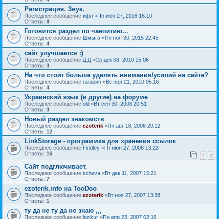
Регистрация. Звук.
Последнее сообщение
ифл
«
Пн июн 27, 2016 16:10
Ответы:
8
Готовится раздел по чаепитию...
Последнее сообщение
Шмыга
«
Пн ноя 30, 2015 22:45
Ответы:
4
сайт улучшается :)
Последнее сообщение
Д.Д
«
Ср дек 08, 2010 15:06
Ответы:
3
На что стоит больше уделять внимания/усилий на сайте?
Последнее сообщение
гагарин
«
Вс ноя 21, 2010 05:16
Ответы:
4
Украинский язык (и другие) на форуме
Последнее сообщение
old
«
Вт сен 30, 2008 20:51
Ответы:
3
Новый раздел знакомств
Последнее сообщение
ezoterik
«
Пн авг 18, 2008 20:12
Ответы:
12
LinkStorage - программка для хранения ссылок
Последнее сообщение
Findley
«
Пт июн 27, 2008 13:22
Ответы:
16
1
2
Сайт подглючивает.
Последнее сообщение
sсheva
«
Вт дек 11, 2007 15:21
Ответы:
7
ezoterik.info на TooDoo
Последнее сообщение
ezoterik
«
Вт ноя 27, 2007 13:38
Ответы:
1
ту да не ту да не знаю ,,,
Последнее сообщение
lozikur
«
Пн апр 23, 2007 02:16