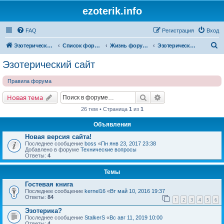
ezoterik.info
FAQ
Регистрация
Вход
П
Эзотерический сайт
Список форумов
Жизнь форума и сайта
Эзотерический сайт
о
Эзотерический сайт
и
Правила форума
с
к
Поиск
Расширенный поис
Новая тема
26 тем • Страница
1
из
1
Объявления
Новая версия сайта!
Последнее сообщение
boss
«
Пн янв 23, 2017 23:38
Добавлено в форуме
Технические вопросы
Ответы:
4
Темы
Гостевая книга
Последнее сообщение
kernel16
«
Вт май 10, 2016 19:37
Ответы:
84
1
2
3
4
5
6
Эзотерика?
Последнее сообщение
StalkerS
«
Вс авг 11, 2019 10:00
Ответы:
4