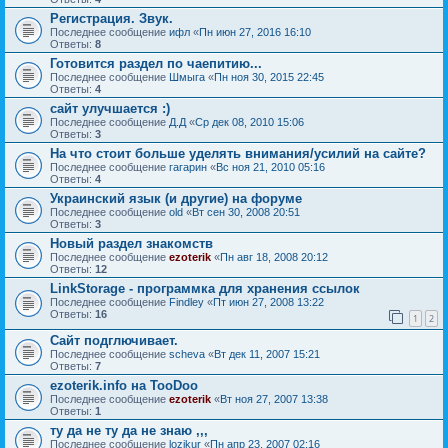
Регистрация. Звук.
Последнее сообщение
ифл
«
Пн июн 27, 2016 16:10
Ответы:
8
Готовится раздел по чаепитию...
Последнее сообщение
Шмыга
«
Пн ноя 30, 2015 22:45
Ответы:
4
сайт улучшается :)
Последнее сообщение
Д.Д
«
Ср дек 08, 2010 15:06
Ответы:
3
На что стоит больше уделять внимания/усилий на сайте?
Последнее сообщение
гагарин
«
Вс ноя 21, 2010 05:16
Ответы:
4
Украинский язык (и другие) на форуме
Последнее сообщение
old
«
Вт сен 30, 2008 20:51
Ответы:
3
Новый раздел знакомств
Последнее сообщение
ezoterik
«
Пн авг 18, 2008 20:12
Ответы:
12
LinkStorage - программка для хранения ссылок
Последнее сообщение
Findley
«
Пт июн 27, 2008 13:22
Ответы:
16
1
2
Сайт подглючивает.
Последнее сообщение
sсheva
«
Вт дек 11, 2007 15:21
Ответы:
7
ezoterik.info на TooDoo
Последнее сообщение
ezoterik
«
Вт ноя 27, 2007 13:38
Ответы:
1
ту да не ту да не знаю ,,,
Последнее сообщение
lozikur
«
Пн апр 23, 2007 02:16