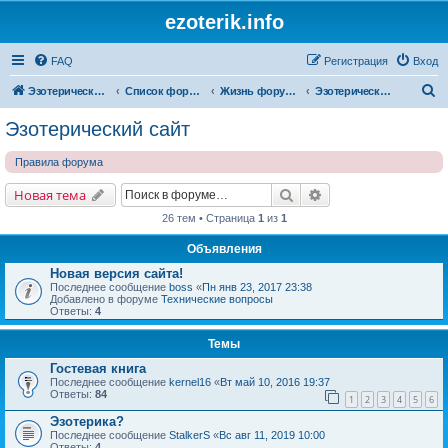
ezoterik.info
FAQ
Регистрация
Вход
П
Эзотерический сайт
Список форумов
Жизнь форума и сайта
Эзотерический сайт
о
Эзотерический сайт
и
Правила форума
с
к
Поиск
Расширенный поис
Новая тема
26 тем • Страница
1
из
1
Объявления
Новая версия сайта!
Последнее сообщение
boss
«
Пн янв 23, 2017 23:38
Добавлено в форуме
Технические вопросы
Ответы:
4
Темы
Гостевая книга
Последнее сообщение
kernel16
«
Вт май 10, 2016 19:37
Ответы:
84
1
2
3
4
5
6
Эзотерика?
Последнее сообщение
StalkerS
«
Вс авг 11, 2019 10:00
Ответы:
4