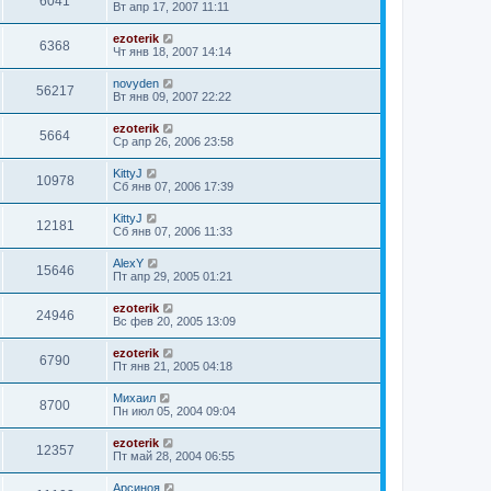
6041
Вт апр 17, 2007 11:11
ezoterik
6368
Чт янв 18, 2007 14:14
novyden
56217
Вт янв 09, 2007 22:22
ezoterik
5664
Ср апр 26, 2006 23:58
KittyJ
10978
Сб янв 07, 2006 17:39
KittyJ
12181
Сб янв 07, 2006 11:33
AlexY
15646
Пт апр 29, 2005 01:21
ezoterik
24946
Вс фев 20, 2005 13:09
ezoterik
6790
Пт янв 21, 2005 04:18
Михаил
8700
Пн июл 05, 2004 09:04
ezoterik
12357
Пт май 28, 2004 06:55
Арсиноя