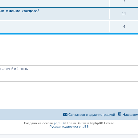
7
но мнение каждого!
11
4
вателей и 1 гость
Связаться с администрацией
Наша ком
Создано на основе
phpBB
® Forum Software © phpBB Limited
Русская поддержка phpBB