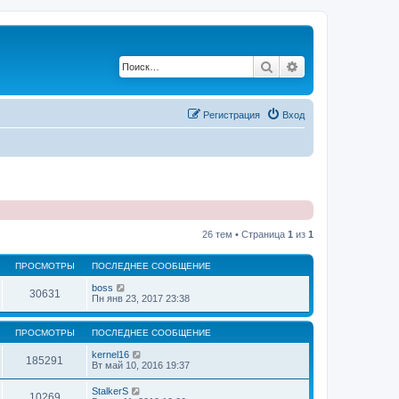
Поиск
Расширенный по
Регистрация
Вход
26 тем • Страница
1
из
1
ПРОСМОТРЫ
ПОСЛЕДНЕЕ СООБЩЕНИЕ
boss
30631
Пн янв 23, 2017 23:38
ПРОСМОТРЫ
ПОСЛЕДНЕЕ СООБЩЕНИЕ
kernel16
185291
Вт май 10, 2016 19:37
StalkerS
10269