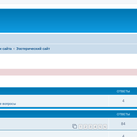
и сайта
Эзотерический сайт
иренный поиск
ОТВЕТЫ
4
е вопросы
ОТВЕТЫ
84
1
2
3
4
5
6
4