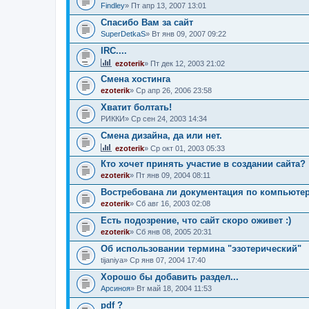
Findley
» Пт апр 13, 2007 13:01
Спасибо Вам за сайт
SuperDetkaS
» Вт янв 09, 2007 09:22
IRC....
ezoterik
» Пт дек 12, 2003 21:02
Смена хостинга
ezoterik
» Ср апр 26, 2006 23:58
Хватит болтать!
РИККИ
» Ср сен 24, 2003 14:34
Смена дизайна, да или нет.
ezoterik
» Ср окт 01, 2003 05:33
Кто хочет принять участие в создании сайта? 
ezoterik
» Пт янв 09, 2004 08:11
Востребована ли документация по компьютер
ezoterik
» Сб авг 16, 2003 02:08
Есть подозрение, что сайт скоро оживет :)
ezoterik
» Сб янв 08, 2005 20:31
Об использовании термина "эзотерический"
tijaniya
» Ср янв 07, 2004 17:40
Хорошо бы добавить раздел...
Арсиноя
» Вт май 18, 2004 11:53
pdf ?