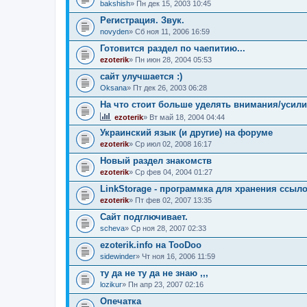
bakshish
» Пн дек 15, 2003 10:45
Регистрация. Звук.
novyden
» Сб ноя 11, 2006 16:59
Готовится раздел по чаепитию...
ezoterik
» Пн июн 28, 2004 05:53
сайт улучшается :)
Oksana
» Пт дек 26, 2003 06:28
На что стоит больше уделять внимания/усили
ezoterik
» Вт май 18, 2004 04:44
Украинский язык (и другие) на форуме
ezoterik
» Ср июл 02, 2008 16:17
Новый раздел знакомств
ezoterik
» Ср фев 04, 2004 01:27
LinkStorage - программка для хранения ссыл
ezoterik
» Пт фев 02, 2007 13:35
Сайт подглючивает.
sсheva
» Ср ноя 28, 2007 02:33
ezoterik.info на TooDoo
sidewinder
» Чт ноя 16, 2006 11:59
ту да не ту да не знаю ,,,
lozikur
» Пн апр 23, 2007 02:16
Опечатка