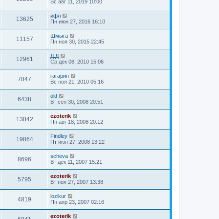
Вс авг 11, 2019 10:00
ифл
13625
Пн июн 27, 2016 16:10
Шмыга
11157
Пн ноя 30, 2015 22:45
Д.Д
12961
Ср дек 08, 2010 15:06
гагарин
7847
Вс ноя 21, 2010 05:16
old
6438
Вт сен 30, 2008 20:51
ezoterik
13842
Пн авг 18, 2008 20:12
Findley
19864
Пт июн 27, 2008 13:22
sсheva
8696
Вт дек 11, 2007 15:21
ezoterik
5795
Вт ноя 27, 2007 13:38
lozikur
4819
Пн апр 23, 2007 02:16
ezoterik