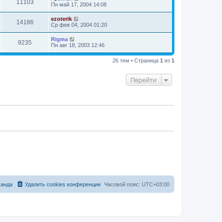
11103
Пн май 17, 2004 14:08
ezoterik
14186
Ср фев 04, 2004 01:20
Rigma
9235
Пн авг 18, 2003 12:46
26 тем • Страница
1
из
1
Перейти
анда
Удалить cookies конференции
Часовой пояс:
UTC+03:00