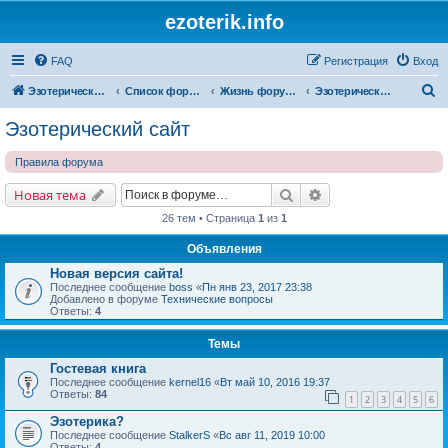
ezoterik.info
FAQ
Регистрация
Вход
П
Эзотерический сайт
Список форумов
Жизнь форума и сайта
Эзотерический сайт
о
Эзотерический сайт
и
Правила форума
с
к
Поиск
Расширенный поис
Новая тема
26 тем • Страница
1
из
1
Объявления
Новая версия сайта!
Последнее сообщение
boss
«
Пн янв 23, 2017 23:38
Добавлено в форуме
Технические вопросы
Ответы:
4
Темы
Гостевая книга
Последнее сообщение
kernel16
«
Вт май 10, 2016 19:37
Ответы:
84
1
2
3
4
5
6
Эзотерика?
Последнее сообщение
StalkerS
«
Вс авг 11, 2019 10:00
Ответы:
4