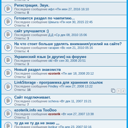
Регистрация. Звук.
Последнее сообщение
ифл
«
Пн июн 27, 2016 16:10
Ответы:
8
Готовится раздел по чаепитию...
Последнее сообщение
Шмыга
«
Пн ноя 30, 2015 22:45
Ответы:
4
сайт улучшается :)
Последнее сообщение
Д.Д
«
Ср дек 08, 2010 15:06
Ответы:
3
На что стоит больше уделять внимания/усилий на сайте?
Последнее сообщение
гагарин
«
Вс ноя 21, 2010 05:16
Ответы:
4
Украинский язык (и другие) на форуме
Последнее сообщение
old
«
Вт сен 30, 2008 20:51
Ответы:
3
Новый раздел знакомств
Последнее сообщение
ezoterik
«
Пн авг 18, 2008 20:12
Ответы:
12
LinkStorage - программка для хранения ссылок
Последнее сообщение
Findley
«
Пт июн 27, 2008 13:22
Ответы:
16
1
2
Сайт подглючивает.
Последнее сообщение
sсheva
«
Вт дек 11, 2007 15:21
Ответы:
7
ezoterik.info на TooDoo
Последнее сообщение
ezoterik
«
Вт ноя 27, 2007 13:38
Ответы:
1
ту да не ту да не знаю ,,,
Последнее сообщение
lozikur
«
Пн апр 23, 2007 02:16