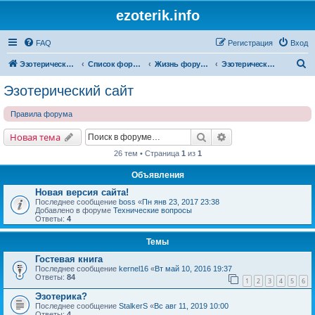
ezoterik.info
FAQ
Регистрация
Вход
П
Эзотерический сайт
Список форумов
Жизнь форума и сайта
Эзотерический сайт
о
Эзотерический сайт
и
Правила форума
с
к
Поиск
Расширенный поис
Новая тема
26 тем • Страница
1
из
1
Объявления
Новая версия сайта!
Последнее сообщение
boss
«
Пн янв 23, 2017 23:38
Добавлено в форуме
Технические вопросы
Ответы:
4
Темы
Гостевая книга
Последнее сообщение
kernel16
«
Вт май 10, 2016 19:37
Ответы:
84
1
2
3
4
5
6
Эзотерика?
Последнее сообщение
StalkerS
«
Вс авг 11, 2019 10:00
Ответы:
4