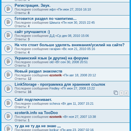
Регистрация. Звук.
Последнее сообщение
ифл
«
Пн июн 27, 2016 16:10
Ответы:
8
Готовится раздел по чаепитию...
Последнее сообщение
Шмыга
«
Пн ноя 30, 2015 22:45
Ответы:
4
сайт улучшается :)
Последнее сообщение
Д.Д
«
Ср дек 08, 2010 15:06
Ответы:
3
На что стоит больше уделять внимания/усилий на сайте?
Последнее сообщение
гагарин
«
Вс ноя 21, 2010 05:16
Ответы:
4
Украинский язык (и другие) на форуме
Последнее сообщение
old
«
Вт сен 30, 2008 20:51
Ответы:
3
Новый раздел знакомств
Последнее сообщение
ezoterik
«
Пн авг 18, 2008 20:12
Ответы:
12
LinkStorage - программка для хранения ссылок
Последнее сообщение
Findley
«
Пт июн 27, 2008 13:22
Ответы:
16
1
2
Сайт подглючивает.
Последнее сообщение
sсheva
«
Вт дек 11, 2007 15:21
Ответы:
7
ezoterik.info на TooDoo
Последнее сообщение
ezoterik
«
Вт ноя 27, 2007 13:38
Ответы:
1
ту да не ту да не знаю ,,,
Последнее сообщение
lozikur
«
Пн апр 23, 2007 02:16