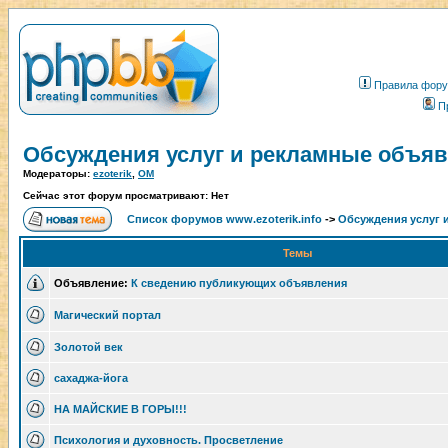
Правила фор
П
Обсуждения услуг и рекламные объя
Модераторы:
ezoterik
,
OM
Сейчас этот форум просматривают: Нет
Список форумов www.ezoterik.info
->
Обсуждения услуг 
Темы
Объявление:
К сведению публикующих объявления
Магический портал
Золотой век
сахаджа-йога
НА МАЙСКИЕ В ГОРЫ!!!
Психология и духовность. Просветление