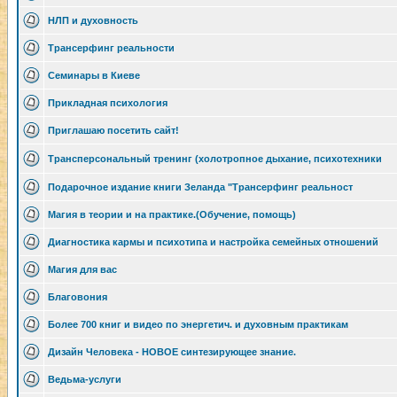
НЛП и духовность
Трансерфинг реальности
Семинары в Киеве
Прикладная психология
Приглашаю посетить сайт!
Трансперсональный тренинг (холотропное дыхание, психотехники
Подарочное издание книги Зеланда "Трансерфинг реальност
Магия в теории и на практике.(Обучение, помощь)
Диагностика кармы и психотипа и настройка семейных отношений
Магия для вас
Благовония
Более 700 книг и видео по энергетич. и духовным практикам
Дизайн Человека - НОВОЕ синтезирующее знание.
Ведьма-услуги