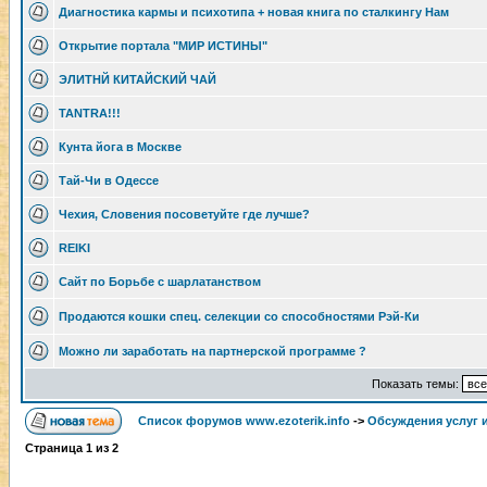
Диагностика кармы и психотипа + новая книга по сталкингу Нам
Открытие портала "МИР ИСТИНЫ"
ЭЛИТНЙ КИТАЙСКИЙ ЧАЙ
TANTRA!!!
Кунта йога в Москве
Тай-Чи в Одессе
Чехия, Словения посоветуйте где лучше?
REIKI
Сайт по Борьбе с шарлатанством
Продаются кошки спец. селекции со способностями Рэй-Ки
Можно ли заработать на партнерской программе ?
Показать темы:
Список форумов www.ezoterik.info
->
Обсуждения услуг 
Страница
1
из
2