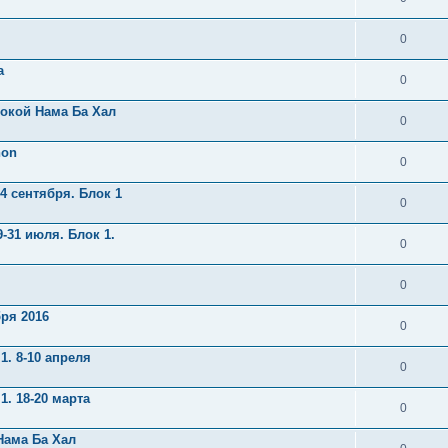
0
а
0
локой Нама Ба Хал
0
non
0
4 сентября. Блок 1
0
-31 июля. Блок 1.
0
0
ря 2016
0
. 8-10 апреля
0
. 18-20 марта
0
 Нама Ба Хал