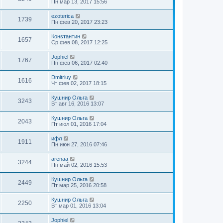
Пн мар 13, 2017 15:56
ezoterica
1739
Пн фев 20, 2017 23:23
Конsтантин
1657
Ср фев 08, 2017 12:25
Jophiel
1767
Пн фев 06, 2017 02:40
Dmitriuy
1616
Чт фев 02, 2017 18:15
Кушнир Ольга
3243
Вт авг 16, 2016 13:07
Кушнир Ольга
2043
Пт июл 01, 2016 17:04
ифл
1911
Пн июн 27, 2016 07:46
arenaa
3244
Пн май 02, 2016 15:53
Кушнир Ольга
2449
Пт мар 25, 2016 20:58
Кушнир Ольга
2250
Вт мар 01, 2016 13:04
Jophiel