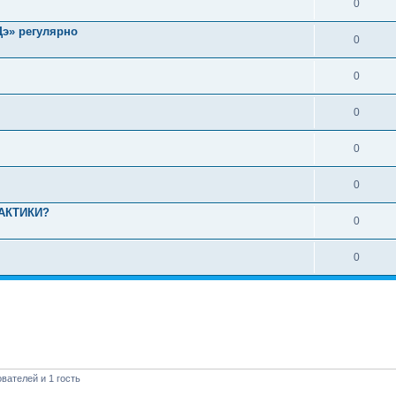
0
Дэ» регулярно
0
0
0
0
0
АКТИКИ?
0
0
вателей и 1 гость