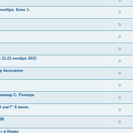
0
ноября. Блок 1.
0
0
0
0
 21-23 ноября 2015
0
ар бесплатно
0
0
минар С. Ратнера
0
й шаг?" 8 июня.
0
00
0
» в Киеве