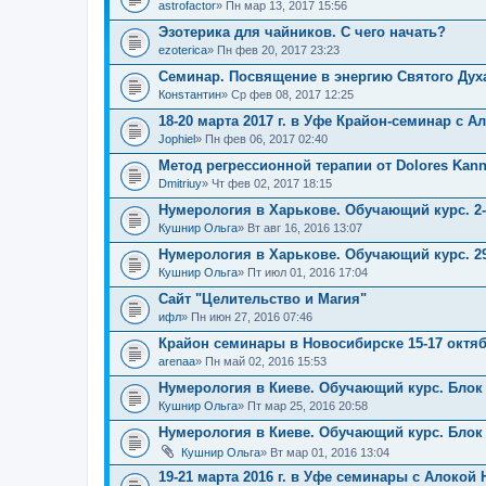
astrofactor
» Пн мар 13, 2017 15:56
Эзотерика для чайников. С чего начать?
ezoterica
» Пн фев 20, 2017 23:23
Семинар. Посвящение в энергию Святого Дух
Конsтантин
» Ср фев 08, 2017 12:25
18-20 марта 2017 г. в Уфе Крайон-семинар с А
Jophiel
» Пн фев 06, 2017 02:40
Метод регрессионной терапии от Dolores Kan
Dmitriuy
» Чт фев 02, 2017 18:15
Нумерология в Харькове. Обучающий курс. 2-
Кушнир Ольга
» Вт авг 16, 2016 13:07
Нумерология в Харькове. Обучающий курс. 29
Кушнир Ольга
» Пт июл 01, 2016 17:04
Сайт "Целительство и Магия"
ифл
» Пн июн 27, 2016 07:46
Крайон семинары в Новосибирске 15-17 октяб
arenaa
» Пн май 02, 2016 15:53
Нумерология в Киеве. Обучающий курс. Блок 1
Кушнир Ольга
» Пт мар 25, 2016 20:58
Нумерология в Киеве. Обучающий курс. Блок 1
Кушнир Ольга
» Вт мар 01, 2016 13:04
19-21 марта 2016 г. в Уфе семинары с Алокой