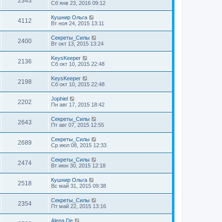
2343
Сб янв 23, 2016 09:12
Кушнир Ольга
4112
Вт ноя 24, 2015 13:11
Секреты_Силы
2400
Вт окт 13, 2015 13:24
KeysKeeper
2136
Сб окт 10, 2015 22:48
KeysKeeper
2198
Сб окт 10, 2015 22:48
Jophiel
2202
Пн авг 17, 2015 18:42
Секреты_Силы
2643
Пт авг 07, 2015 12:55
Секреты_Силы
2689
Ср июл 08, 2015 12:33
Секреты_Силы
2474
Вт июн 30, 2015 12:18
Кушнир Ольга
2518
Вс май 31, 2015 09:38
Секреты_Силы
2354
Пт май 22, 2015 13:16
Alena De