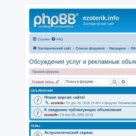
ezoterik.info
Эзотерический сайт
Ссылки
FAQ
Эзотерический сайт
Список форумов
Насущное
Об
Обсуждения услуг и рекламные объя
Правила форума
Поиск
Расш
Новая тема
ОБЪЯВЛЕНИЯ
Новая версия сайта!
ezoterik
» Пт дек 30, 2016 19:40» в форуме
Технически
К сведению публикующих объявления
ezoterik
» Сб янв 08, 2005 19:18
ТЕМЫ
Астрологический сервис