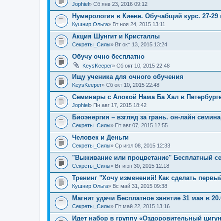
Jophiel
» Сб янв 23, 2016 09:12
Нумерология в Киеве. Обучабщий курс. 27-29 
Кушнир Ольга
» Вт ноя 24, 2015 13:11
Акция Шунгит и Кристаллы
Секреты_Силы
» Вт окт 13, 2015 13:24
Обучу очно бесплатно
KeysKeeper
» Сб окт 10, 2015 22:48
Ищу ученика для очного обучения
KeysKeeper
» Сб окт 10, 2015 22:48
Семинары с Алокой Нама Ба Хал в Петербурге
Jophiel
» Пн авг 17, 2015 18:42
Биоэнергия – взгляд за грань. он-лайн семин
Секреты_Силы
» Пт авг 07, 2015 12:55
Человек и Деньги
Секреты_Силы
» Ср июл 08, 2015 12:33
"Выживание или процветание" Бесплатный се
Секреты_Силы
» Вт июн 30, 2015 12:18
Тренинг "Хочу изменений! Как сделать первы
Кушнир Ольга
» Вс май 31, 2015 09:38
Магнит удачи Бесплатное занятие 31 мая в 20.
Секреты_Силы
» Пт май 22, 2015 13:16
Идет набор в группу «Оздоровительный цигун