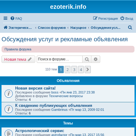
ezoterik.info
FAQ
Регистрация
Вход
П
Эзотерический сайт
Список форумов
Насущное
Обсуждения услуг и рекламные объявления
о
Обсуждения услуг и рекламные объявления
и
Правила форума
с
к
Поиск
Расширенный поис
Новая тема
1
2
3
4
След.
110 тем
Объявления
Новая версия сайта!
Последнее сообщение
boss
«
Пн янв 23, 2017 23:38
Добавлено в форуме
Технические вопросы
Ответы:
4
К сведению публикующих объявления
Последнее сообщение
Gambrinus
«
Пт мар 13, 2009 02:01
Ответы:
6
Темы
Астрологический сервис
Последнее сообщение
astrofactor
«
Пн мар 13, 2017 15:56