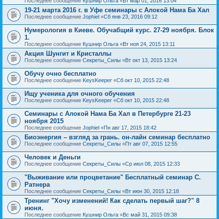
Последнее сообщение
Кушнир Ольга
«
Вт мар 01, 2016 13:04
19-21 марта 2016 г. в Уфе семинары с Алокой Нама Ба Хал
Последнее сообщение
Jophiel
«
Сб янв 23, 2016 09:12
Нумерология в Киеве. Обучабщий курс. 27-29 ноября. Блок
1.
Последнее сообщение
Кушнир Ольга
«
Вт ноя 24, 2015 13:11
Акция Шунгит и Кристаллы
Последнее сообщение
Секреты_Силы
«
Вт окт 13, 2015 13:24
Обучу очно бесплатно
Последнее сообщение
KeysKeeper
«
Сб окт 10, 2015 22:48
Ищу ученика для очного обучения
Последнее сообщение
KeysKeeper
«
Сб окт 10, 2015 22:48
Семинары с Алокой Нама Ба Хал в Петербурге 21-23
ноября 2015
Последнее сообщение
Jophiel
«
Пн авг 17, 2015 18:42
Биоэнергия – взгляд за грань. он-лайн семинар бесплатно
Последнее сообщение
Секреты_Силы
«
Пт авг 07, 2015 12:55
Человек и Деньги
Последнее сообщение
Секреты_Силы
«
Ср июл 08, 2015 12:33
"Выживание или процветание" Бесплатный семинар С.
Ратнера
Последнее сообщение
Секреты_Силы
«
Вт июн 30, 2015 12:18
Тренинг "Хочу изменений! Как сделать первый шаг?" 8
июня.
Последнее сообщение
Кушнир Ольга
«
Вс май 31, 2015 09:38