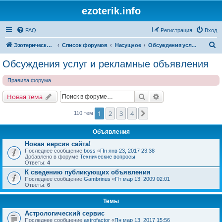
ezoterik.info
FAQ
Регистрация
Вход
П
Эзотерический сайт
Список форумов
Насущное
Обсуждения услуг и рекламные объявления
о
Обсуждения услуг и рекламные объявления
и
Правила форума
с
к
Поиск
Расширенный поис
Новая тема
1
2
3
4
След.
110 тем
Объявления
Новая версия сайта!
Последнее сообщение
boss
«
Пн янв 23, 2017 23:38
Добавлено в форуме
Технические вопросы
Ответы:
4
К сведению публикующих объявления
Последнее сообщение
Gambrinus
«
Пт мар 13, 2009 02:01
Ответы:
6
Темы
Астрологический сервис
Последнее сообщение
astrofactor
«
Пн мар 13, 2017 15:56