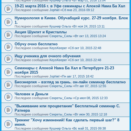
Последнее сообщение
Кушнир Ольга
«
Вт мар 01, 2016 13:04
19-21 марта 2016 г. в Уфе семинары с Алокой Нама Ба Хал
Последнее сообщение
Jophiel
«
Сб янв 23, 2016 09:12
Нумерология в Киеве. Обучабщий курс. 27-29 ноября. Блок
1.
Последнее сообщение
Кушнир Ольга
«
Вт ноя 24, 2015 13:11
Акция Шунгит и Кристаллы
Последнее сообщение
Секреты_Силы
«
Вт окт 13, 2015 13:24
Обучу очно бесплатно
Последнее сообщение
KeysKeeper
«
Сб окт 10, 2015 22:48
Ищу ученика для очного обучения
Последнее сообщение
KeysKeeper
«
Сб окт 10, 2015 22:48
Семинары с Алокой Нама Ба Хал в Петербурге 21-23
ноября 2015
Последнее сообщение
Jophiel
«
Пн авг 17, 2015 18:42
Биоэнергия – взгляд за грань. он-лайн семинар бесплатно
Последнее сообщение
Секреты_Силы
«
Пт авг 07, 2015 12:55
Человек и Деньги
Последнее сообщение
Секреты_Силы
«
Ср июл 08, 2015 12:33
"Выживание или процветание" Бесплатный семинар С.
Ратнера
Последнее сообщение
Секреты_Силы
«
Вт июн 30, 2015 12:18
Тренинг "Хочу изменений! Как сделать первый шаг?" 8
июня.
Последнее сообщение
Кушнир Ольга
«
Вс май 31, 2015 09:38