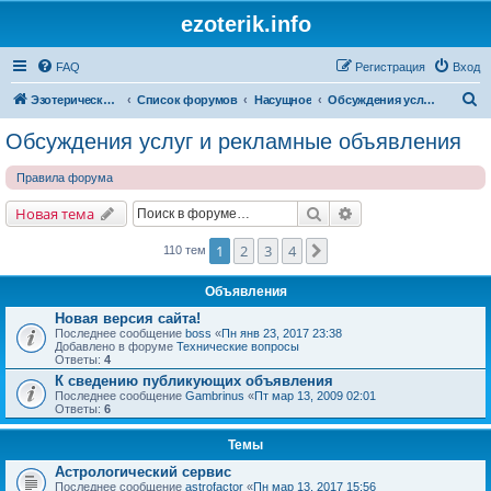
ezoterik.info
FAQ
Регистрация
Вход
П
Эзотерический сайт
Список форумов
Насущное
Обсуждения услуг и рекламные объявления
о
Обсуждения услуг и рекламные объявления
и
Правила форума
с
к
Поиск
Расширенный поис
Новая тема
1
2
3
4
След.
110 тем
Объявления
Новая версия сайта!
Последнее сообщение
boss
«
Пн янв 23, 2017 23:38
Добавлено в форуме
Технические вопросы
Ответы:
4
К сведению публикующих объявления
Последнее сообщение
Gambrinus
«
Пт мар 13, 2009 02:01
Ответы:
6
Темы
Астрологический сервис
Последнее сообщение
astrofactor
«
Пн мар 13, 2017 15:56