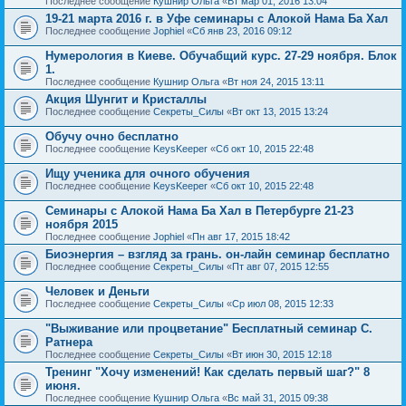
Последнее сообщение
Кушнир Ольга
«
Вт мар 01, 2016 13:04
19-21 марта 2016 г. в Уфе семинары с Алокой Нама Ба Хал
Последнее сообщение
Jophiel
«
Сб янв 23, 2016 09:12
Нумерология в Киеве. Обучабщий курс. 27-29 ноября. Блок
1.
Последнее сообщение
Кушнир Ольга
«
Вт ноя 24, 2015 13:11
Акция Шунгит и Кристаллы
Последнее сообщение
Секреты_Силы
«
Вт окт 13, 2015 13:24
Обучу очно бесплатно
Последнее сообщение
KeysKeeper
«
Сб окт 10, 2015 22:48
Ищу ученика для очного обучения
Последнее сообщение
KeysKeeper
«
Сб окт 10, 2015 22:48
Семинары с Алокой Нама Ба Хал в Петербурге 21-23
ноября 2015
Последнее сообщение
Jophiel
«
Пн авг 17, 2015 18:42
Биоэнергия – взгляд за грань. он-лайн семинар бесплатно
Последнее сообщение
Секреты_Силы
«
Пт авг 07, 2015 12:55
Человек и Деньги
Последнее сообщение
Секреты_Силы
«
Ср июл 08, 2015 12:33
"Выживание или процветание" Бесплатный семинар С.
Ратнера
Последнее сообщение
Секреты_Силы
«
Вт июн 30, 2015 12:18
Тренинг "Хочу изменений! Как сделать первый шаг?" 8
июня.
Последнее сообщение
Кушнир Ольга
«
Вс май 31, 2015 09:38