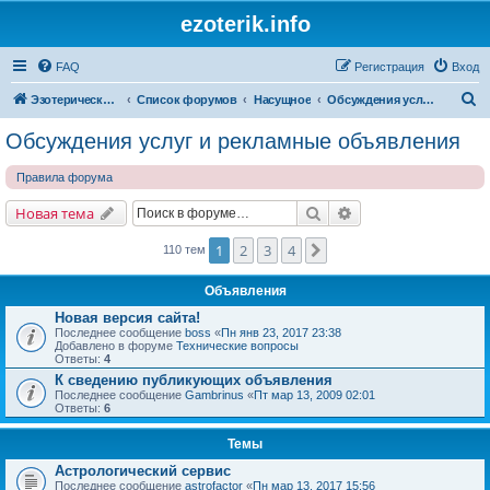
ezoterik.info
FAQ
Регистрация
Вход
П
Эзотерический сайт
Список форумов
Насущное
Обсуждения услуг и рекламные объявления
о
Обсуждения услуг и рекламные объявления
и
Правила форума
с
к
Поиск
Расширенный поис
Новая тема
1
2
3
4
След.
110 тем
Объявления
Новая версия сайта!
Последнее сообщение
boss
«
Пн янв 23, 2017 23:38
Добавлено в форуме
Технические вопросы
Ответы:
4
К сведению публикующих объявления
Последнее сообщение
Gambrinus
«
Пт мар 13, 2009 02:01
Ответы:
6
Темы
Астрологический сервис
Последнее сообщение
astrofactor
«
Пн мар 13, 2017 15:56