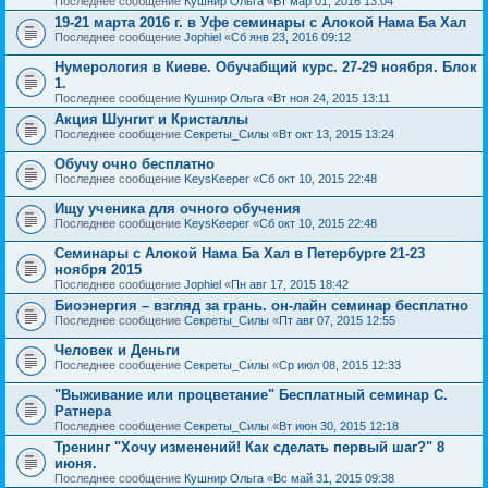
Последнее сообщение
Кушнир Ольга
«
Вт мар 01, 2016 13:04
19-21 марта 2016 г. в Уфе семинары с Алокой Нама Ба Хал
Последнее сообщение
Jophiel
«
Сб янв 23, 2016 09:12
Нумерология в Киеве. Обучабщий курс. 27-29 ноября. Блок
1.
Последнее сообщение
Кушнир Ольга
«
Вт ноя 24, 2015 13:11
Акция Шунгит и Кристаллы
Последнее сообщение
Секреты_Силы
«
Вт окт 13, 2015 13:24
Обучу очно бесплатно
Последнее сообщение
KeysKeeper
«
Сб окт 10, 2015 22:48
Ищу ученика для очного обучения
Последнее сообщение
KeysKeeper
«
Сб окт 10, 2015 22:48
Семинары с Алокой Нама Ба Хал в Петербурге 21-23
ноября 2015
Последнее сообщение
Jophiel
«
Пн авг 17, 2015 18:42
Биоэнергия – взгляд за грань. он-лайн семинар бесплатно
Последнее сообщение
Секреты_Силы
«
Пт авг 07, 2015 12:55
Человек и Деньги
Последнее сообщение
Секреты_Силы
«
Ср июл 08, 2015 12:33
"Выживание или процветание" Бесплатный семинар С.
Ратнера
Последнее сообщение
Секреты_Силы
«
Вт июн 30, 2015 12:18
Тренинг "Хочу изменений! Как сделать первый шаг?" 8
июня.
Последнее сообщение
Кушнир Ольга
«
Вс май 31, 2015 09:38