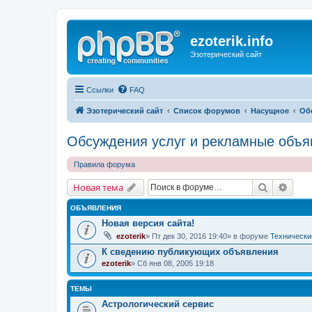
ezoterik.info
Эзотерический сайт
Ссылки
FAQ
Эзотерический сайт
Список форумов
Насущное
Об
Обсуждения услуг и рекламные объя
Правила форума
Поиск
Расш
Новая тема
ОБЪЯВЛЕНИЯ
Новая версия сайта!
ezoterik
» Пт дек 30, 2016 19:40» в форуме
Технически
К сведению публикующих объявления
ezoterik
» Сб янв 08, 2005 19:18
ТЕМЫ
Астрологический сервис