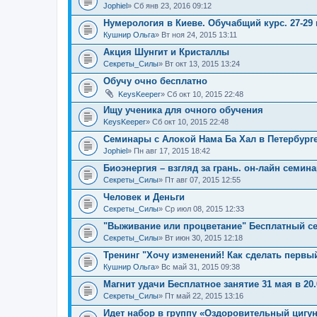
Jophiel
» Сб янв 23, 2016 09:12
Нумерология в Киеве. Обучабщий курс. 27-29 
Кушнир Ольга
» Вт ноя 24, 2015 13:11
Акция Шунгит и Кристаллы
Секреты_Силы
» Вт окт 13, 2015 13:24
Обучу очно бесплатно
KeysKeeper
» Сб окт 10, 2015 22:48
Ищу ученика для очного обучения
KeysKeeper
» Сб окт 10, 2015 22:48
Семинары с Алокой Нама Ба Хал в Петербурге
Jophiel
» Пн авг 17, 2015 18:42
Биоэнергия – взгляд за грань. он-лайн семин
Секреты_Силы
» Пт авг 07, 2015 12:55
Человек и Деньги
Секреты_Силы
» Ср июл 08, 2015 12:33
"Выживание или процветание" Бесплатный се
Секреты_Силы
» Вт июн 30, 2015 12:18
Тренинг "Хочу изменений! Как сделать первы
Кушнир Ольга
» Вс май 31, 2015 09:38
Магнит удачи Бесплатное занятие 31 мая в 20.
Секреты_Силы
» Пт май 22, 2015 13:16
Идет набор в группу «Оздоровительный цигун