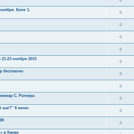
0
ноября. Блок 1.
0
0
0
0
 21-23 ноября 2015
0
ар бесплатно
0
0
минар С. Ратнера
0
й шаг?" 8 июня.
0
00
0
» в Киеве