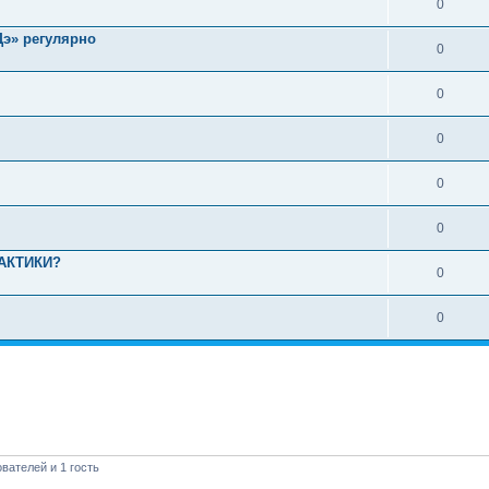
0
Дэ» регулярно
0
0
0
0
0
АКТИКИ?
0
0
вателей и 1 гость