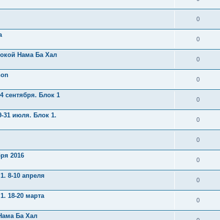
0
а
0
локой Нама Ба Хал
0
non
0
4 сентября. Блок 1
0
-31 июля. Блок 1.
0
0
ря 2016
0
. 8-10 апреля
0
. 18-20 марта
0
 Нама Ба Хал