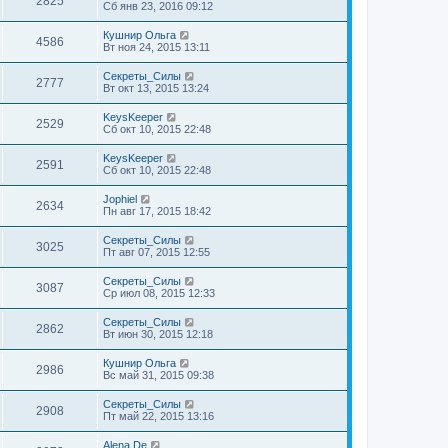
2825
Сб янв 23, 2016 09:12
Кушнир Ольга
4586
Вт ноя 24, 2015 13:11
Секреты_Силы
2777
Вт окт 13, 2015 13:24
KeysKeeper
2529
Сб окт 10, 2015 22:48
KeysKeeper
2591
Сб окт 10, 2015 22:48
Jophiel
2634
Пн авг 17, 2015 18:42
Секреты_Силы
3025
Пт авг 07, 2015 12:55
Секреты_Силы
3087
Ср июл 08, 2015 12:33
Секреты_Силы
2862
Вт июн 30, 2015 12:18
Кушнир Ольга
2986
Вс май 31, 2015 09:38
Секреты_Силы
2908
Пт май 22, 2015 13:16
Alena De