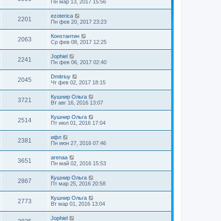
Пн мар 13, 2017 15:56
ezoterica
2201
Пн фев 20, 2017 23:23
Конsтантин
2063
Ср фев 08, 2017 12:25
Jophiel
2241
Пн фев 06, 2017 02:40
Dmitriuy
2045
Чт фев 02, 2017 18:15
Кушнир Ольга
3721
Вт авг 16, 2016 13:07
Кушнир Ольга
2514
Пт июл 01, 2016 17:04
ифл
2381
Пн июн 27, 2016 07:46
arenaa
3651
Пн май 02, 2016 15:53
Кушнир Ольга
2867
Пт мар 25, 2016 20:58
Кушнир Ольга
2773
Вт мар 01, 2016 13:04
Jophiel