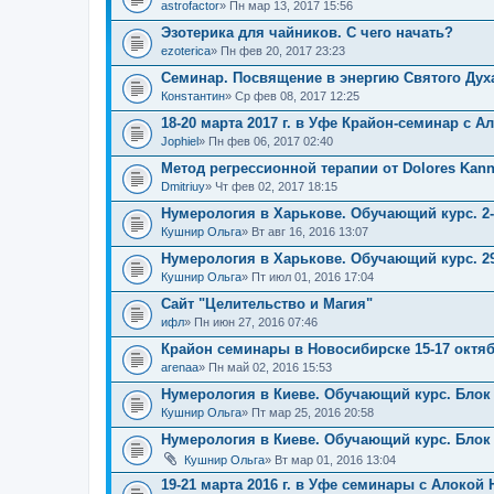
astrofactor
» Пн мар 13, 2017 15:56
Эзотерика для чайников. С чего начать?
ezoterica
» Пн фев 20, 2017 23:23
Семинар. Посвящение в энергию Святого Дух
Конsтантин
» Ср фев 08, 2017 12:25
18-20 марта 2017 г. в Уфе Крайон-семинар с А
Jophiel
» Пн фев 06, 2017 02:40
Метод регрессионной терапии от Dolores Kan
Dmitriuy
» Чт фев 02, 2017 18:15
Нумерология в Харькове. Обучающий курс. 2-
Кушнир Ольга
» Вт авг 16, 2016 13:07
Нумерология в Харькове. Обучающий курс. 29
Кушнир Ольга
» Пт июл 01, 2016 17:04
Сайт "Целительство и Магия"
ифл
» Пн июн 27, 2016 07:46
Крайон семинары в Новосибирске 15-17 октяб
arenaa
» Пн май 02, 2016 15:53
Нумерология в Киеве. Обучающий курс. Блок 1
Кушнир Ольга
» Пт мар 25, 2016 20:58
Нумерология в Киеве. Обучающий курс. Блок 1
Кушнир Ольга
» Вт мар 01, 2016 13:04
19-21 марта 2016 г. в Уфе семинары с Алокой