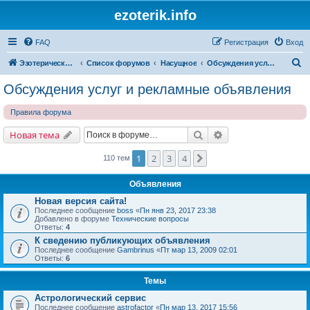
ezoterik.info
FAQ
Регистрация
Вход
П
Эзотерический сайт
Список форумов
Насущное
Обсуждения услуг и рекламные объявления
о
Обсуждения услуг и рекламные объявления
и
Правила форума
с
к
Поиск
Расширенный поис
Новая тема
1
2
3
4
След.
110 тем
Объявления
Новая версия сайта!
Последнее сообщение
boss
«
Пн янв 23, 2017 23:38
Добавлено в форуме
Технические вопросы
Ответы:
4
К сведению публикующих объявления
Последнее сообщение
Gambrinus
«
Пт мар 13, 2009 02:01
Ответы:
6
Темы
Астрологический сервис
Последнее сообщение
astrofactor
«
Пн мар 13, 2017 15:56