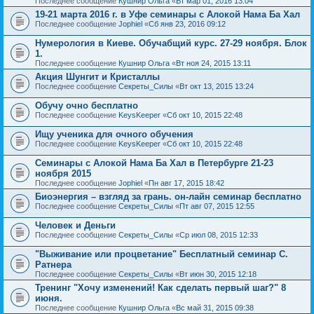
Последнее сообщение
Кушнир Ольга
«
Вт мар 01, 2016 13:04
19-21 марта 2016 г. в Уфе семинары с Алокой Нама Ба Хал
Последнее сообщение
Jophiel
«
Сб янв 23, 2016 09:12
Нумерология в Киеве. Обучабщий курс. 27-29 ноября. Блок
1.
Последнее сообщение
Кушнир Ольга
«
Вт ноя 24, 2015 13:11
Акция Шунгит и Кристаллы
Последнее сообщение
Секреты_Силы
«
Вт окт 13, 2015 13:24
Обучу очно бесплатно
Последнее сообщение
KeysKeeper
«
Сб окт 10, 2015 22:48
Ищу ученика для очного обучения
Последнее сообщение
KeysKeeper
«
Сб окт 10, 2015 22:48
Семинары с Алокой Нама Ба Хал в Петербурге 21-23
ноября 2015
Последнее сообщение
Jophiel
«
Пн авг 17, 2015 18:42
Биоэнергия – взгляд за грань. он-лайн семинар бесплатно
Последнее сообщение
Секреты_Силы
«
Пт авг 07, 2015 12:55
Человек и Деньги
Последнее сообщение
Секреты_Силы
«
Ср июл 08, 2015 12:33
"Выживание или процветание" Бесплатный семинар С.
Ратнера
Последнее сообщение
Секреты_Силы
«
Вт июн 30, 2015 12:18
Тренинг "Хочу изменений! Как сделать первый шаг?" 8
июня.
Последнее сообщение
Кушнир Ольга
«
Вс май 31, 2015 09:38