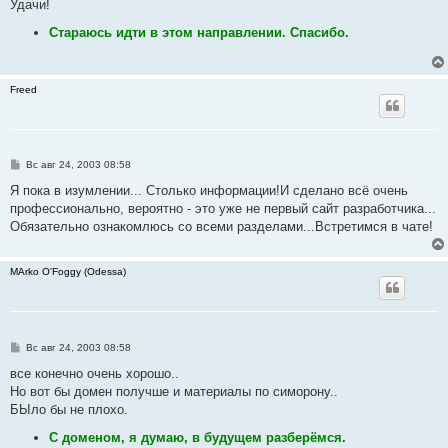
е
Удачи!
н
и
Стараюсь идти в этом направлении. Спасибо.
е
Freed
С
Вс авг 24, 2003 08:58
о
о
Я пока в изумлении... Столько информации!И сделано всё очень
б
профессионально, вероятно - это уже не первый сайт разработчика...
щ
е
Обязательно ознакомлюсь со всеми разделами...Встретимся в чате!
н
и
е
MArko O'Foggy (Odessa)
С
Вс авг 24, 2003 08:58
о
о
все конечно очень хорошо..
б
Но вот бы домен получше и материалы по симорону..
щ
е
БЫло бы не плохо.
н
и
С доменом, я думаю, в будущем разберёмся.
е