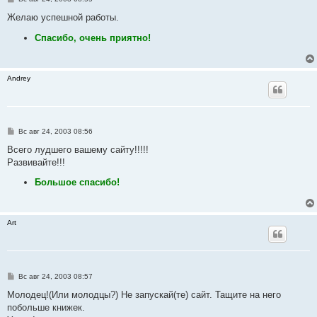
о
о
Желаю успешной работы.
б
щ
Спасибо, очень приятно!
е
н
и
е
Andrey
С
Вс авг 24, 2003 08:56
о
о
Всего лудшего вашему сайту!!!!!
б
Развивайте!!!
щ
е
Большое спасибо!
н
и
е
Art
С
Вс авг 24, 2003 08:57
о
о
Молодец!(Или молодцы?) Не запускай(те) сайт. Тащите на него
б
побольше книжек.
щ