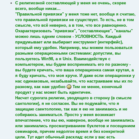
С религиозной составляющей у меня не очень, скорее
всего, вообще никак...
"Правильной привязки" у меня тоже нет, вообще я считаю,
что правильной привязки не существует. То есть, не в том
смысле, что всё неверно, а в том, что все равноценно.
Охарактеризовать "привязки", "составляющие", "каналы"
можно лишь одним словом - УСЛОВНОСТЬ. Каждый
придумывает или выбирает инструмент (интерфейс),
который ему удобен. Например, мы можем пользоваться
разными операционными системами: допустим, вы
пользуетесь Win98, а я Unix. Взаимодействуя с
компьютером, мы будем воспринимать его по разному -
вы будете кричать, что ваша операционка самая крутая, а
я буду кричать, что моя круче. И даже если операционки у
нас одинаковые, незабывайте, что настраиваем мы их по
разному, как нам удобно
Тем не менее, конечный
продукт у нас может быть идентичен.
Насчет сурогата религии, уводящего в сторону (в смысле
сантологии), я не согласен. Вы не подумайте, что я
защищаю саентологию, так как я ею не занимаюсь и не
собираюсь заниматься. Просто у меня возникает
впечатление, что вы ею, наверное, вообще не занимались
или занимались просматриванием буклетов и посещением
семинаров, причем недолгое время и без конкретной
цели. Тут идет обычный расклад: если у вас есть