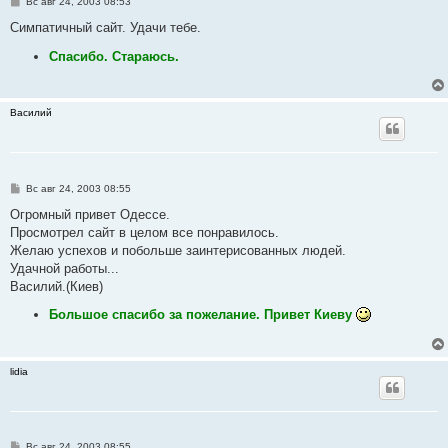
С
Вс авг 24, 2003 08:53
о
о
Симпатичный сайт. Удачи тебе.
б
щ
Спасибо. Стараюсь.
е
н
и
е
Василий
С
Вс авг 24, 2003 08:55
о
о
Огромный привет Одессе.
б
Просмотрел сайт в целом все понравилось.
щ
е
Желаю успехов и побольше заинтерисованных людей.
н
Удачной работы...
и
е
Василий.(Киев)
Большое спасибо за пожелание. Привет Киеву
lidia
С
Вс авг 24, 2003 08:55