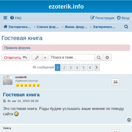
ezoterik.info
FAQ
Регистрация
Вход
П
Эзотерический сайт
Список форумов
Жизнь форума и сайта
Эзотерический сайт
о
Гостевая книга
и
Правила форума
с
к
Поиск
Расширенн
Ответить
1
2
3
4
5
6
След.
85 сообщений
ezoterik
Администратор
Гостевая книга
С
Вс авг 24, 2003 08:20
о
о
Это гостевая книга. Рады будем услышать ваше мнение по поводу
б
сайта
щ
е
н
и
Valery
е