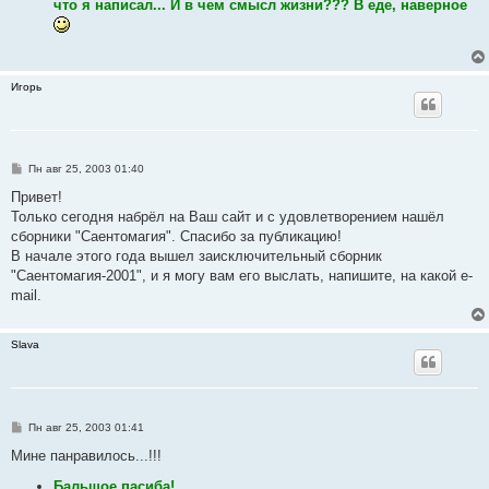
что я написал... И в чем смысл жизни??? В еде, наверное
н
и
е
Игорь
С
Пн авг 25, 2003 01:40
о
о
Привет!
б
Только сегодня набрёл на Ваш сайт и с удовлетворением нашёл
щ
е
сборники "Саентомагия". Спасибо за публикацию!
н
В начале этого года вышел заисключительный сборник
и
е
"Саентомагия-2001", и я могу вам его выслать, напишите, на какой e-
mail.
Slava
С
Пн авг 25, 2003 01:41
о
о
Мине панравилось...!!!
б
щ
Бальшое пасиба!