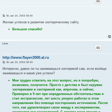
С
Вс авг 24, 2003 08:40
о
о
Желаю успехов в развитии эзотерическому сайту.
б
щ
Большое спасибо!
е
н
и
е
Lexx
http://www.flayer2000.al.ru
С
Вс авг 24, 2003 08:45
о
о
Интересно, давно ли ты занимаешься эзотерикой сам, если вообще
б
занимаешься и какие уже успехи?
щ
е
Мне трудно ответить на этот вопрос, но я попробую,
н
и
возможно, получится. Просто с детства я был окружен
е
эзотериками и эзотерикой как, впрочем, и сейчас.
Примерно в 9 лет при определенных обстоятельствах я
стал экстрасенсом, лет шесть упорно работал в этом
направлении без помощи посторонних источников. После
того, как удовлетворил свою жажду к экспериментам,
занимался год саентологией. С детства меня тянуло к