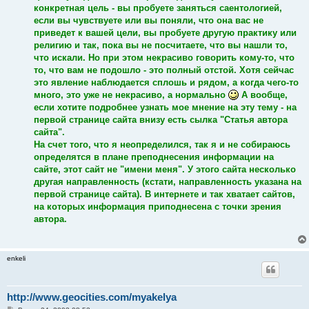
конкретная цель - вы пробуете заняться саентологией,
если вы чувствуете или вы поняли, что она вас не
приведет к вашей цели, вы пробуете другую практику или
религию и так, пока вы не посчитаете, что вы нашли то,
что искали. Но при этом некрасиво говорить кому-то, что
то, что вам не подошло - это полный отстой. Хотя сейчас
это явление наблюдается сплошь и рядом, а когда чего-то
много, это уже не некрасиво, а нормально
А вообще,
если хотите подробнее узнать мое мнение на эту тему - на
первой странице сайта внизу есть сылка "Статья автора
сайта".
На счет того, что я неопределился, так я и не собираюсь
определятся в плане преподнесения информации на
сайте, этот сайт не "имени меня". У этого сайта несколько
другая направленность (кстати, направленность указана на
первой странице сайта). В интернете и так хватает сайтов,
на которых информация приподнесена с точки зрения
автора.
enkeli
http://www.geocities.com/myakelya