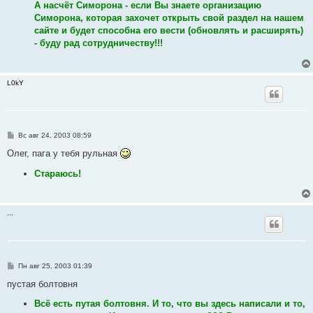
А насчёт Симорона - если Вы знаете организацию
Симорона, которая захочет открыть свой раздел на нашем
сайте и будет способна его вести (обновлять и расширять)
- буду рад сотрудничеству!!!
L0kY
С
Вс авг 24, 2003 08:59
о
о
Олег, пага у тебя рульная
б
щ
Стараюсь!
е
н
и
е
...
С
Пн авг 25, 2003 01:39
о
о
пустая болтовня
б
щ
Всё есть путая болтовня. И то, что вы здесь написали и то,
е