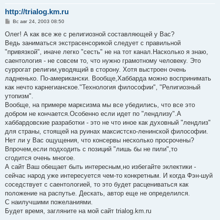
http://trialog.km.ru
С
Вс авг 24, 2003 08:50
о
о
Олег! А как все же с религиозной составляющей у Вас?
б
Ведь заниматься экстрасенсорикой следует с правильной
щ
е
"привязкой", иначе легко "сесть" не на тот канал.Насколько я знаю,
н
саентология - не совсем то, что нужно грамотному человеку. Это
и
е
суррогат религии,уводящий в сторону. Хотя выстроен очень
ладненько. По-американски. Вообще,Хаббарда можно воспринимать
как нечто карнегианское."Технология философии", "Религиозный
утопизм".
Вообще, на примере марксизма мы все убедились, что все это
добром не кончается.Особенно если идет по "лендлизу".А
хаббардовские разработки - это не что иное как духовный "лендлиз"
для страны, стоящей на руинах максистско-ленинской философии.
Нет ли у Вас ощущения, что консервы несколько просрочены?
Впрочем,если подходить с позиций "лишь бы не пили",то
сгодится очень многое.
А сайт Ваш обещает быть интересным,но избегайте эклектики -
сейчас народ уже интересуется чем-то конкретным. И когда Фэн-шуй
соседствует с саентологией, то это будет расцениваться как
положение на распутье. Дескать, автор еще не определился.
С наилучшими пожеланиями.
Будет время, загляните на мой сайт trialog.km.ru