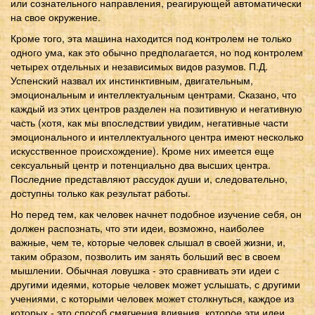
или сознательного направления, реагирующей автоматически
на свое окружение.
Кроме того, эта машина находится под контролем не только
одного ума, как это обычно предполагается, но под контролем
четырех отдельных и независимых видов разумов. П.Д.
Успенский назвал их инстинктивным, двигательным,
эмоциональным и интеллектуальным центрами. Сказано, что
каждый из этих центров разделен на позитивную и негативную
часть (хотя, как мы впоследствии увидим, негативные части
эмоционального и интеллектуального центра имеют несколько
искусственное происхождение). Кроме них имеется еще
сексуальный центр и потенциально два высших центра.
Последние представляют рассудок души и, следовательно,
доступны только как результат работы.
Но перед тем, как человек начнет подобное изучение себя, он
должен распознать, что эти идеи, возможно, наиболее
важные, чем те, которые человек слышал в своей жизни, и,
таким образом, позволить им занять больший вес в своем
мышлении. Обычная ловушка - это сравнивать эти идеи с
другими идеями, которые человек может услышать, с другими
учениями, с которыми человек может столкнуться, каждое из
которых - это способ смягчения влияния, которое эти идеи