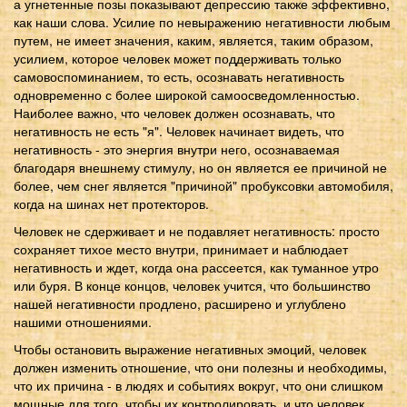
а угнетенные позы показывают депрессию также эффективно,
как наши слова. Усилие по невыражению негативности любым
путем, не имеет значения, каким, является, таким образом,
усилием, которое человек может поддерживать только
самовоспоминанием, то есть, осознавать негативность
одновременно с более широкой самоосведомленностью.
Наиболее важно, что человек должен осознавать, что
негативность не есть "я". Человек начинает видеть, что
негативность - это энергия внутри него, осознаваемая
благодаря внешнему стимулу, но он является ее причиной не
более, чем снег является "причиной" пробуксовки автомобиля,
когда на шинах нет протекторов.
Человек не сдерживает и не подавляет негативность: просто
сохраняет тихое место внутри, принимает и наблюдает
негативность и ждет, когда она рассеется, как туманное утро
или буря. В конце концов, человек учится, что большинство
нашей негативности продлено, расширено и углублено
нашими отношениями.
Чтобы остановить выражение негативных эмоций, человек
должен изменить отношение, что они полезны и необходимы,
что их причина - в людях и событиях вокруг, что они слишком
мощные для того, чтобы их контролировать, и что человек