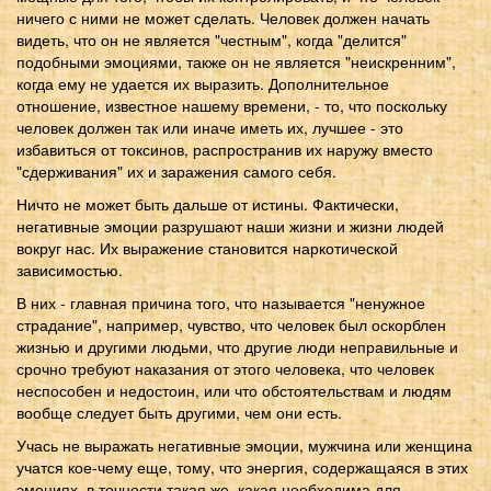
ничего с ними не может сделать. Человек должен начать
видеть, что он не является "честным", когда "делится"
подобными эмоциями, также он не является "неискренним",
когда ему не удается их выразить. Дополнительное
отношение, известное нашему времени, - то, что поскольку
человек должен так или иначе иметь их, лучшее - это
избавиться от токсинов, распространив их наружу вместо
"сдерживания" их и заражения самого себя.
Ничто не может быть дальше от истины. Фактически,
негативные эмоции разрушают наши жизни и жизни людей
вокруг нас. Их выражение становится наркотической
зависимостью.
В них - главная причина того, что называется "ненужное
страдание", например, чувство, что человек был оскорблен
жизнью и другими людьми, что другие люди неправильные и
срочно требуют наказания от этого человека, что человек
неспособен и недостоин, или что обстоятельствам и людям
вообще следует быть другими, чем они есть.
Учась не выражать негативные эмоции, мужчина или женщина
учатся кое-чему еще, тому, что энергия, содержащаяся в этих
эмоциях, в точности такая же, какая необходима для