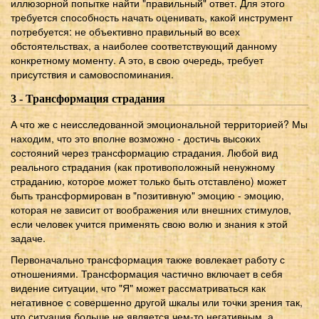
иллюзорной попытке найти "правильный" ответ. Для этого
требуется способность начать оценивать, какой инструмент
потребуется: не объективно правильный во всех
обстоятельствах, а наиболее соответствующий данному
конкретному моменту. А это, в свою очередь, требует
присутствия и самовоспоминания.
3 - Трансформация страдания
А что же с неисследованной эмоциональной территорией? Мы
находим, что это вполне возможно - достичь высоких
состояний через трансформацию страдания. Любой вид
реального страдания (как противоположный ненужному
страданию, которое может только быть отставлено) может
быть трансформирован в "позитивную" эмоцию - эмоцию,
которая не зависит от воображения или внешних стимулов,
если человек учится применять свою волю и знания к этой
задаче.
Первоначально трансформация также вовлекает работу с
отношениями. Трансформация частично включает в себя
видение ситуации, что "Я" может рассматриваться как
негативное с совершенно другой шкалы или точки зрения так,
что ситуация больше не является чем-то негативным, а