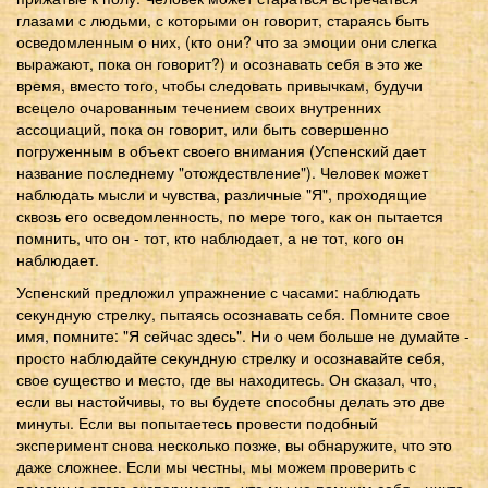
глазами с людьми, с которыми он говорит, стараясь быть
осведомленным о них, (кто они? что за эмоции они слегка
выражают, пока он говорит?) и осознавать себя в это же
время, вместо того, чтобы следовать привычкам, будучи
всецело очарованным течением своих внутренних
ассоциаций, пока он говорит, или быть совершенно
погруженным в объект своего внимания (Успенский дает
название последнему "отождествление"). Человек может
наблюдать мысли и чувства, различные "Я", проходящие
сквозь его осведомленность, по мере того, как он пытается
помнить, что он - тот, кто наблюдает, а не тот, кого он
наблюдает.
Успенский предложил упражнение с часами: наблюдать
секундную стрелку, пытаясь осознавать себя. Помните свое
имя, помните: "Я сейчас здесь". Ни о чем больше не думайте -
просто наблюдайте секундную стрелку и осознавайте себя,
свое существо и место, где вы находитесь. Он сказал, что,
если вы настойчивы, то вы будете способны делать это две
минуты. Если вы попытаетесь провести подобный
эксперимент снова несколько позже, вы обнаружите, что это
даже сложнее. Если мы честны, мы можем проверить с
помощью этого эксперимента, что мы не помним себя - никто