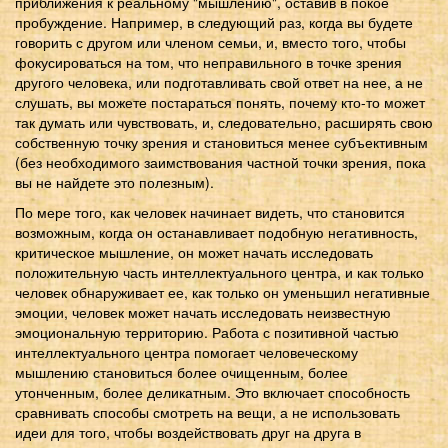
приближения к реальному "мышлению", оставив в покое
пробуждение. Например, в следующий раз, когда вы будете
говорить с другом или членом семьи, и, вместо того, чтобы
фокусироваться на том, что неправильного в точке зрения
другого человека, или подготавливать свой ответ на нее, а не
слушать, вы можете постараться понять, почему кто-то может
так думать или чувствовать, и, следовательно, расширять свою
собственную точку зрения и становиться менее субъективным
(без необходимого заимствования частной точки зрения, пока
вы не найдете это полезным).
По мере того, как человек начинает видеть, что становится
возможным, когда он останавливает подобную негативность,
критическое мышление, он может начать исследовать
положительную часть интеллектуального центра, и как только
человек обнаруживает ее, как только он уменьшил негативные
эмоции, человек может начать исследовать неизвестную
эмоциональную территорию. Работа с позитивной частью
интеллектуального центра помогает человеческому
мышлению становиться более очищенным, более
утонченным, более деликатным. Это включает способность
сравнивать способы смотреть на вещи, а не использовать
идеи для того, чтобы воздействовать друг на друга в