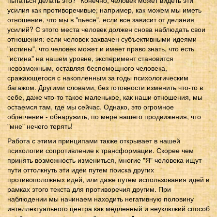
усилия как противоречивые; например, как можем мы иметь
отношение, что мы в "пьесе", если все зависит от делания
усилий? С этого места человек должен снова наблюдать свои
отношения: если человек захвачен субъективными идеями
"истины", что человек может и имеет право знать, что есть
"истина" на нашем уровне, эксперимент становится
невозможным, оставляя беспомощного человека,
сражающегося с накопленным за годы психологическим
багажом. Другими словами, без готовности изменить что-то в
себе, даже что-то такое маленькое, как наши отношения, мы
остаемся там, где мы сейчас. Однако, это огромное
облегчение - обнаружить, по мере нашего продвижения, что
"мне" нечего терять!
Работа с этими принципами также открывает в нашей
психологии сопротивление к трансформации. Скорее чем
принять возможность измениться, многие "Я" человека ищут
пути оттолкнуть эти идеи путем поиска других
противоположных идей, или даже путем использования идей в
рамках этого текста для противоречия другим. При
наблюдении мы начинаем находить негативную половину
интеллектуального центра как медленный и неуклюжий способ