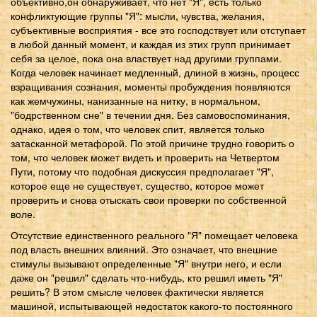
объективно,он обнаруживает, что нет "Я", есть только
конфликтующие группы "Я": мысли, чувства, желания,
субъективные восприятия - все это господствует или отступает
в любой данный момент, и каждая из этих групп принимает
себя за целое, пока она властвует над другими группами.
Когда человек начинает медленный, длиной в жизнь, процесс
взращивания сознания, моменты пробуждения появляются
как жемчужины, нанизанные на нитку, в нормальном,
"бодрственном сне" в течении дня. Без самовоспоминания,
однако, идея о том, что человек спит, является только
затасканной метафорой. По этой причине трудно говорить о
том, что человек может видеть и проверить на Четвертом
Пути, потому что подобная дискуссия предполагает "Я",
которое еще не существует, существо, которое может
проверить и снова отыскать свои проверки по собственной
воле.
Отсутствие единственного реального "Я" помещает человека
под власть внешних влияний. Это означает, что внешние
стимулы вызывают определенные "Я" внутри него, и если
даже он "решил" сделать что-нибудь, кто решил иметь "Я"
решить? В этом смысле человек фактически является
машиной, испытывающей недостаток какого-то постоянного