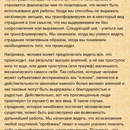
становится фактически чем-то позитивным, что может быть
использовано для работы. Когда мы способны не выражать
негативную эмоцию, мы трансформируем ее в некоторый вид
страдания в том смысле, что мы выдерживаем ее без
сопротивления или выражения. Следующий шаг - учиться как
ее трансформировать. Мы начинаем, когда мы учимся видеть
страдание позитивным образом, когда мы понимаем
необходимость того, что происходит.
Например, человек может предпочитать видеть все, что
происходит, как результат высших влияний, а не как проступок
кого-то еще, или даже проступок (или триумф) маленького,
механического самого себя. Так события, которые человек
может субъективно воспринимать как "плохие", являются в
действительности законами намного более великих влияний и
как таковые могут быть выдержаны с благодарностью и
радостью. Действительно, вот что просвещенные люди
практикуют (и изучают) во все века. В таком случае,
страдание, которое неизбежно постигает человеческие
существа, может быть рассмотрено как возможность
дальнейшей работы. Мы начинаем видеть, что исчезновение
любой ощутимой "проблемы" лежит в наших усилиях помнить
себя и трансформировать наше страдание. Принятие - это