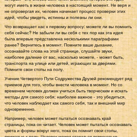
могут иметь в жизни человека в настоящий момент. Не веря и
не опровергая их, человек начинает процесс проверки этих
идей, чтобы увидеть, истинны и полезны ли они.
Что возвращает нас к первому вопросу: можете ли вы помнить
себя сейчас? Не забыли ли вы себя с тех пор как эта идея
была впервые представлена несколькими параграфами
ранее? Вернитесь в момент. Помните ваше дыхание,
осознавайте слова на этой странице, слушайте звуки,
наиболее далекие от вас, насколько можете, - может быть,
транспорта на улице или детей, играющих за дверями.
Помните свои стопы на полу.
Учение Четвертого Пути Содружества Друзей рекомендует ряд
приемов для того, чтобы внести человека в момент. Но со
временем человек должен учиться быть творческим и искать
методы для самого себя; наиболее важное - это убедиться,
что человек наблюдает как самого себя, так и внешний мир
одновременно.
Например, человек может пытаться осознавать край
страницы, пока он читает. Человек может пытаться осознавать
цвета и формы вокруг него, пока он помнит свои стопы,
прижатые к полу. Человек может стараться встречаться