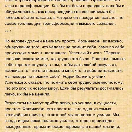
ключ к трансформации. Как бы ни были оправданы жалобы и
обиды человека, как несправедливо ни воспринимал бы
человек обстоятельства, в которых он находится, все это - то
самое топливо для трансформации и высшего сознания.
* * *
Но человек должен начинать просто. Иронически, возможно,
обнаружение того, что человек не помнит себя, само по себе
производит момент настоящего. Успенский писал: "Первые
попытки показали мне, как трудно это было. Попытки помнить
себя терпели неудачу в том, чтобы дать любой результат,
исключая то, что они показали мне, что, в действительности,
мы никогда не помним себя". Родни Коллин, ученик
Успенского, сказал, что помнить себя трудно именно потому,
что это ключ к новому миру. Если бы результаты достигались
легко, их бы не ценили.
Результаты не могут прийти легко, но усилие, в сущности,
простое. Фактически, его простота - это одна из самых
величайших причин, по которой мы не делаем усилия. Мы
всегда ищем некое великое усилие, которое произведет
немедленные, драматические перемены в нашей жизни, и,
таким образом, мы упускаем от момента к моменту