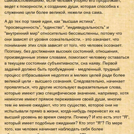
ведет к покорности, к созданию души, которая способна к
служению цели более великой, нежели она сама.
А до тех пор такие идеи, как "высшая истина",
"просвещенность", "единство", "индивидуальность" и
"внутренний мир" относительно бессмысленны, потому что
они зависят от уровня сознательности, - это означает, что
понимание этих слов зависит от того, что человек осознает.
Поэтому, без достижения высоких состояний, отношения,
произведенные этими словами, помогают человеку оставаться
в текущем состоянии субъективности, сна наяву. Первой
задачей должно быть пробуждение - медленный, трудный
процесс отбрасывания недолгих и мелких целей ради более
великой цели - высшего сознания. Следовательно, начинает
проявляться, что другие используют выразительные слова,
которые имеют узко специфическое значение, например, хотя
немногие имеют прямое переживание своей души, многие
тем не менее ожидают, что это существо, которое они не
испытывали прямо в жизни, когда-нибудь перенесет их на
высший уровень во время смерти. Почему? И кто есть этот "Я",
который имеет подобные ожидания? Кто этот "Я"? По мере
того, как человек начинает наблюдать себя более