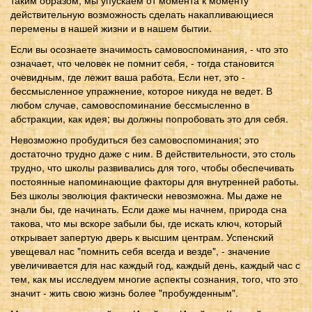
действительную возможность сделать накапливающиеся
перемены в нашей жизни и в нашем бытии.
Если вы осознаете значимость самовоспоминания, - что это
означает, что человек не помнит себя, - тогда становится
очевидным, где лежит ваша работа. Если нет, это -
бессмысленное упражнение, которое никуда не ведет. В
любом случае, самовоспоминание бессмысленно в
абстракции, как идея; вы должны попробовать это для себя.
Невозможно пробудиться без самовоспоминания; это
достаточно трудно даже с ним. В действительности, это столь
трудно, что школы развивались для того, чтобы обеспечивать
постоянные напоминающие факторы для внутренней работы.
Без школы эволюция фактически невозможна. Мы даже не
знали бы, где начинать. Если даже мы начнем, природа сна
такова, что мы вскоре забыли бы, где искать ключ, который
открывает запертую дверь к высшим центрам. Успенский
увещевал нас "помнить себя всегда и везде", - значение
увеличивается для нас каждый год, каждый день, каждый час с
тем, как мы исследуем многие аспекты сознания, того, что это
значит - жить свою жизнь более "пробужденным".