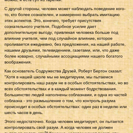
С другой стороны, человек может наблюдать поведение кого-
то, кто более сознателен, и намеренно выбрать имитацию
этих аспектов. Это, конечно, требует присутствия
сознательного учителя. Подобное усилие дает
дополнительную выгоду, привлекая человека больше под
влияние учителя, чем под случайное влияние, которое
проливается ежедневно, без предложения, на нашей работе,
нашими друзьями, телевидением, газетами, или, что даже
более коварно, случайными ассоциациями нашего богатого
воображения.
Как основатель Содружества Друзей, Роберт Бертон сказал:
"Хотя в нашей школе мы не медитируем, мы пытаемся
контролировать наш разум не в особых обстоятельствах, но во
всех обстоятельствах и в каждый момент бодрствования.
Большинство людей наполнены соблазнами, и одна из частей
соблазна - это размышление о том, что контроль разума
происходит в особых обстоятельствах: один раз в неделю или
шесть часов в день.
Этого недостаточно. Когда человек медитирует, он пытается
контролировать свой разум. А когда человек не должен
пытаться делать это?" Конечно, человек может видеть эти