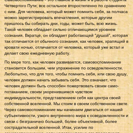
Четвертого Пути; все остальное второстепенно по сравнению
с ним. Для человека, который может помнить себя, за полчаса
можно зарегистрировать впечатления, которые другим
пришлось бы собирать дни, годы, может быть, всю жизнь.
Такой человек обладает сильно отличающимся уровнем
сознания. Вкратце, он обладает работающей "душой", которая
так отличается от обычного сознания, как человек, храпящий в
кровати ночью, отличается от человека, который уже встал и
делает свою ежедневную работу.
По мере того, как человек развивается, самовоспоминание
становится большим, чем упражнение по осведомленности.
Любопытно, что для того, чтобы помнить себя, или свою душу,
человек должен начать забывать себя. Это означает, что
человек должен быть способен пожертвовать своим само-
потаканием, своим укоренившимся чувством
индивидуальности, представлением себя как центра своей
собственной вселенной. Мы стоим в своем собственном свете.
Через самовоспоминание мы начинаем двигаться от нашей
субъективности, узкого внутреннего мира к осведомленности и
связи с безгранично большей, более объективной, более
сострадательной вселенной. Итак, усилие по
самовоспоминанию, если человек упорно его продолжает,