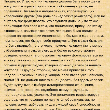
Писателю. Итак, усилия человека должны быть посвящены
тому, чтобы играть хорошо свою собственную роль, не
спрашивая Писателя о направлениях, корректирующих
исполнение других (эта роль принадлежит режиссеру), или не
пытаясь предчувствовать, что случится дальше. Это также
происходит без слов о том, что понимание, присущее этому
отношению, заключается в том, что пьеса была написана
хорошо на протяжении исполнения, с большим мастерством,
чем человек мог бы для себя придумать. Это может быть или
не быть правдой, но это может помочь человеку стать менее
субъективным и открыть его для более высокого уровня
осведомленности; это помогает человеку фокусироваться на
его внутреннем состоянии и меньше - на "фиксировании"
событий и других людей, которые обычно далеки от нашего
контроля. С друг ой стороны, это может привести к пути
неделания усилий: в конце концов, если пьеса уже написана,
значит "Я" не должен ничего с ней делать. Вот здесь человек
будет нуждаться в выборе альтернативного отношения,
возможно, отношения, подобного этому: результаты
пропорциональны усилиям. Это понимание иллюстрирует
еще раз, что отношения не являются объективными, но
человек может выбирать их для лучшей своей способности
усиливать работу в настоящем. Они формируют некий род