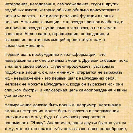
нетерпения, негодования, самосожаления, скуки и других
подобных чувств, которые обычно обильно присутствуют в
жизни человека, - не имеют реальной функции в наших
жизнях. Негативные эмоции - это всегда признак слабости, и
их причина всегда внутри самого человека, а не в чем-то
внешнем. Более важно, взращивание, оправдание, и
выражение негативных эмоций препятствует нам в
самовоспоминании.
Первый шаг к пробуждению и трансформации - это
невыражение этих негативных эмоций. Другими словами, пока
в начале своей работы студент продолжает чувствовать
подобные эмоции, он, как минимум, старается не выражать
их, - невыражение - это первый шаг к наблюдению себя.
Человек не может наблюдать их, когда он выражает их - они
слишком быстры, и иллюзорная цепь самооправдания и вины
уже началась.
Невыражение должно быть полным: например, негативная
эмоция нетерпения может быть выражена в постукивании
пальцами по столу, будто бы человек раздраженно
напоминает: "Я жду". Аналогично, наши друзья быстро учатся
тому, что плотно сжатые губы показывают наше неодобрение,