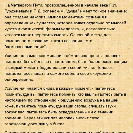
На Четвертом Пути, провозглашенном в начале века Г.И.
Гурджиевым и П.Д. Успенским, "душа" имеет точное значение:
она создана накопившимися моментами сознания и
определена как существо, которое живет отдельно от мыслей,
чувств и физической формы человека, и, следовательно,
человек может пережить смерть. Основной метод для
намеренного создания такого сознания - это
"самовоспоминание".
Усилия по самовоспоминанию обманчиво просты: человек
пытается быть больше в настоящем, быть более осознающим
в каждый момент бодрствования своей жизни. Человек
пытается осознавать и самого себя, и свое окружение
одновременно.
Усилие начинается снова в каждый момент, - пытайтесь
помнить, где вы, пытайтесь помнить, кто вы, пытайтесь быть в
настоящем по отношению к ощущению воздуха на вашей
коже, пытайтесь помнить, где ваши стопы, слушать звуки
вокруг вас, пытайтесь быть осведомленными о течении
времени. Через эти усилия человек вносит свою
зарождающуюся душу в бытие.
Самовоспоминание - это главное в жизни и в работе студента