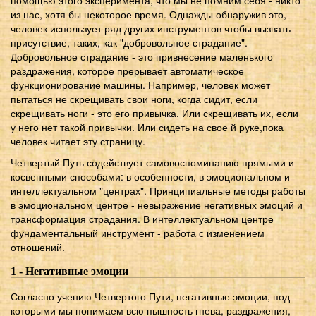
из нас, хотя бы некоторое время. Однажды обнаружив это,
человек использует ряд других инструментов чтобы вызвать
присутствие, таких, как "добровольное страдание".
Добровольное страдание - это привнесение маленького
раздражения, которое прерывает автоматическое
функционирование машины. Например, человек может
пытаться не скрещивать свои ноги, когда сидит, если
скрещивать ноги - это его привычка. Или скрещивать их, если
у него нет такой привычки. Или сидеть на свое й руке,пока
человек читает эту страницу.
Четвертый Путь содействует самовоспоминанию прямыми и
косвенными способами: в особенности, в эмоциональном и
интеллектуальном "центрах". Принципиальные методы работы
в эмоциональном центре - невыражение негативных эмоций и
трансформация страдания. В интеллектуальном центре
фундаментальный инструмент - работа с изменением
отношений.
1 - Негативные эмоции
Согласно учению Четвертого Пути, негативные эмоции, под
которыми мы понимаем всю пышность гнева, раздражения,