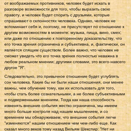
от воображаемых противников, человек будет искать в
разговоре возможности для того, чтобы выразить свою
правоту, и человек будет спорить с друзьями, которые
спрашивают о склонностях человека. Однако, человек не
вспоминает себя и, поэтому, не присутствует по отношению к
другим возможностям в моменте: музыка, пища, вино, смех;
или даже по отношению к повторенному доказательству, что
его точка зрения ограничена и субъективна, и, фактически, он
является спящим существом. Более важно, что человек не
сможет увидеть что его точка зрения полностью неважна в
любом реальном мнении; другими словами, это всего-навсего
другое "Я".
Следовательно, это привычное отношение будет углублять
сон человека. Какие бы ни были наши отношения, они менее
важны, чем обучение тому, как их использовать для того,
чтобы стать более сознательными, а не более субъективными
и подверженными мнениям. Тогда как наша способность
изменять внешние события жестко ограничена, мы имеем
много больше контроля над нашим мышлением, и со
временем мы обнаруживаем, что внешние события легче
"изменяются" нашим отношением чем чем-либо еще. Как
сказал много веков тому назад Вильям Шекспир: "Нет ни