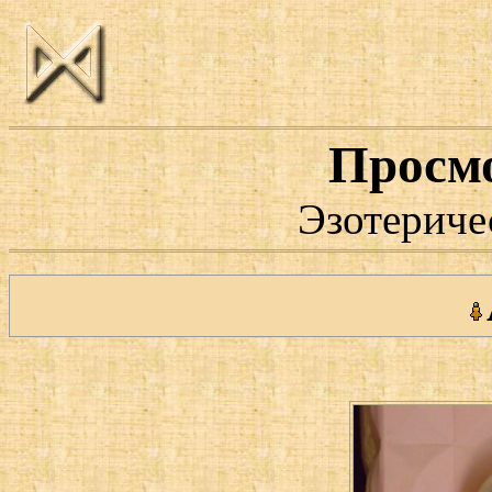
Просм
Эзотериче