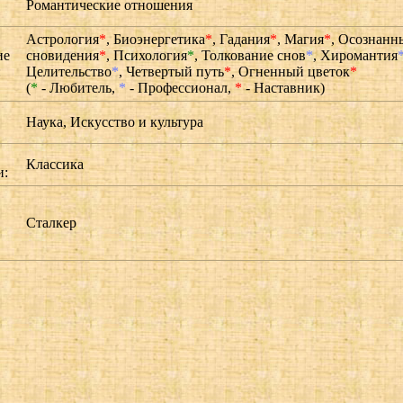
Романтические отношения
Астрология
*
,
Биоэнергетика
*
,
Гадания
*
,
Магия
*
,
Осознанн
ие
сновидения
*
,
Психология
*
,
Толкование снов
*
,
Хиромантия
:
Целительство
*
,
Четвертый путь
*
,
Огненный цветок
*
(
*
- Любитель,
*
- Профессионал,
*
- Наставник)
Наука, Искусство и культура
Классика
и:
Сталкер