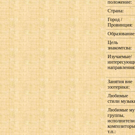
положение:
Страна:
Город /
Провинция:
Образование
Цель
знакомтсва:
Изучаемые/
интересующ
направления
Занятия вне
эзотерики:
Любимые
стили музык
Любимые му
группы,
исполнители
композиторы
т.п.: