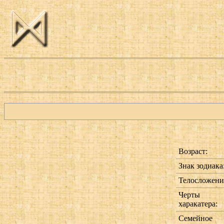
Возраст:
Знак зодиака
Телосложени
Черты
харакатера:
Семейное