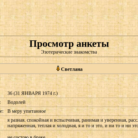
Просмотр анкеты
Эзотерические знакомства
Светлана
36 (31 ЯНВАРЯ 1974 г.)
:
Водолей
е:
В меру упитанное
я разная. спокойная и вспылчивая, ранимая и уверенная, рас
напряженная, теплая и холодная, я и то и это, и ни то и ни это
не состою в браке