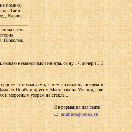
 не помню),
Ошо - Тайны
ход, Карлос
 снова весна,
история
и, Шоколад,
. бываю невыносимой иногда. сыну 17, дочери 3.5
м сердцем и помыслами, с кем возможно, поедем в
к Намкаю Норбу и другим Мастерам на Учения, еще
х и морозным узорам на стекле...
Информация для связи:
anahata@inbox.ru