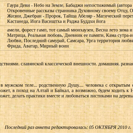
Гаура Деви - Небо на Земле, Бабаджи непостижимый (автора
Откровенные рассказы странника Духовному своему Отцу, 
Жизни, Джебран - Пророк, Тайша Абеляр - Магический пере
Кастанеда, Иога Васиштха и Раджа Буддхи йога
амели, форест гамп, тот самый мюнхаузен, Весна лето зима и
Матрица, Реальная любовь, Дневник ее памяти, Кама сутра-
Любви, Последний самурай, Самсара, Урга территория любв
Фрида, Аватар, Мирный воин
твиями. славянской классической внешности. домашняя. разная
о в мужском теле... родственную Душу.... человека с открыты
ожет, в поход на Алтай и Байкал, а возможно, будем ходить 
ожет, делать практики вместе и любоваться листиками на деревья
Последний раз анкета редактировалась: 05 ОКТЯБРЯ 2010 г.