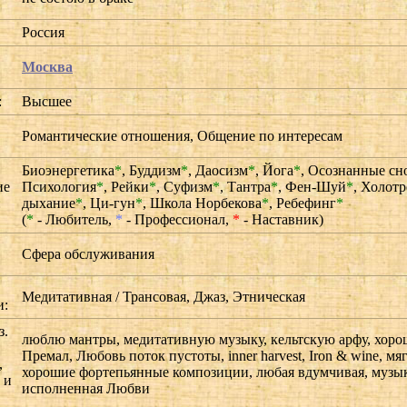
Россия
Москва
:
Высшее
Романтические отношения, Общение по интересам
Биоэнергетика
*
,
Буддизм
*
,
Даосизм
*
,
Йога
*
,
Осознанные сн
ие
Психология
*
,
Рейки
*
,
Суфизм
*
,
Тантра
*
,
Фен-Шуй
*
,
Холотр
:
дыхание
*
,
Ци-гун
*
,
Школа Норбекова
*
,
Ребефинг
*
(
*
- Любитель,
*
- Профессионал,
*
- Наставник)
Сфера обслуживания
Медитативная / Трансовая, Джаз, Этническая
и:
з.
люблю мантры, медитативную музыку, кельтскую арфу, хоро
Премал, Любовь поток пустоты, inner harvest, Iron & wine, мя
,
хорошие фортепьянные композиции, любая вдумчивая, музы
 и
исполненная Любви