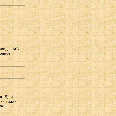
овидения
*
,
опное
ша Дева
гкий джаз,
ка