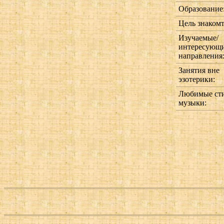
Образование
Цель знакомт
Изучаемые/
интересующ
направления
Занятия вне
эзотерики:
Любимые ст
музыки: