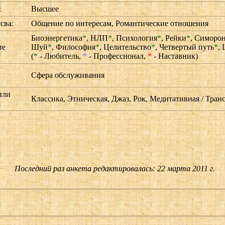
:
Высшее
сва:
Общение по интересам, Романтические отношения
Биоэнергетика
*
,
НЛП
*
,
Психология
*
,
Рейки
*
,
Симоро
ие
Шуй
*
,
Философия
*
,
Целительство
*
,
Четвертый путь
*
,
:
(
*
- Любитель,
*
- Профессионал,
*
- Наставник)
Сфера обслуживания
или
Классика, Этническая, Джаз, Рок, Медитативная / Тран
Последний раз анкета редактировалась: 22 марта 2011 г.