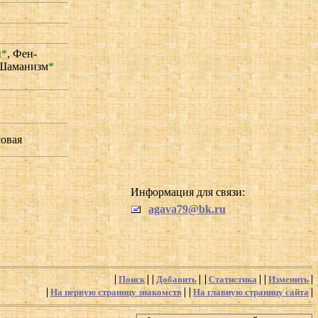
н
*
,
Фен-
Шаманизм
*
совая
Информация для связи:
agava79@bk.ru
Поиск
Добавить
Статистика
Изменить
На первую страницу знакомств
На главную страницу сайта