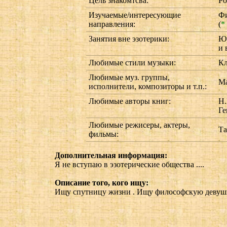
Цель знакомтсва:
Ро
Изучаемые/интересующие
Ф
направления:
(
*
Занятия вне эзотерики:
Юр
и 
Любимые стили музыки:
Кл
Любимые муз. группы,
Ма
исполнители, композиторы и т.п.:
Любимые авторы книг:
Н.
Ге
Любимые режисеры, актеры,
Та
фильмы:
Дополнительная информация:
Я не вступаю в эзотерические общества ....
Описание того, кого ищу:
Ищу спутницу жизни . Ищу философскую девушку