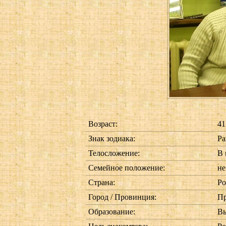
Возраст:
41
Знак зодиака:
Ра
Телосложение:
В 
Семейное положение:
не
Страна:
Ро
Город / Провинция:
Пр
Образование:
В