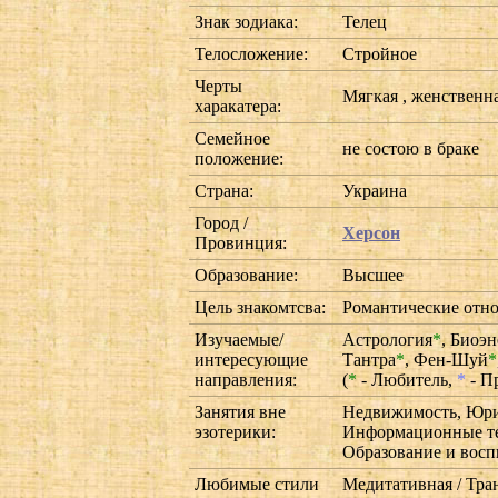
Знак зодиака:
Телец
Телосложение:
Стройное
Черты
Мягкая , женственна
харакатера:
Семейное
не состою в браке
положение:
Страна:
Украина
Город /
Херсон
Провинция:
Образование:
Высшее
Цель знакомтсва:
Романтические отн
Изучаемые/
Астрология
*
,
Биоэн
интересующие
Тантра
*
,
Фен-Шуй
*
направления:
(
*
- Любитель,
*
- П
Занятия вне
Недвижимость, Юрис
эзотерики:
Информационные тех
Образование и восп
Любимые стили
Медитативная / Тра