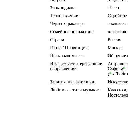
Знак зодиака:
Телец
Телосложение:
Стройное
Черты харакатера:
а как же - 
Семейное положение:
не состою
Страна:
Россия
Город / Провинция:
Москва
Цель знакомтсва:
Общение п
Изучаемые/интересующие
Астролог
направления:
Суфизм
*
,
(
*
- Любит
Занятия вне эзотерики:
Искусство
Любимые стили музыки:
Классика,
Ностальж