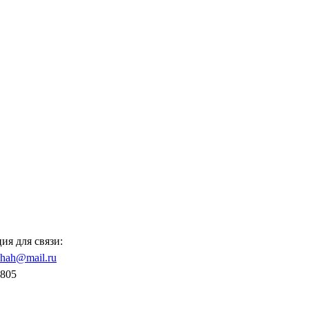
я для связи:
shah@mail.ru
805