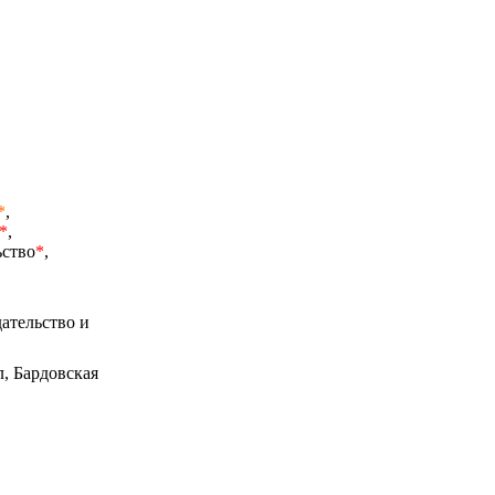
*
,
*
,
ьство
*
,
ательство и
л, Бардовская