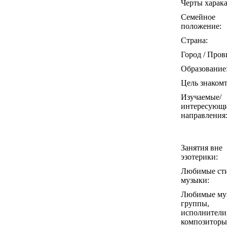
Черты харака
Семейное
положение:
Страна:
Город / Пров
Образование
Цель знакомт
Изучаемые/
интересующ
направления
Занятия вне
эзотерики:
Любимые ст
музыки:
Любимые му
группы,
исполнители
композиторы 