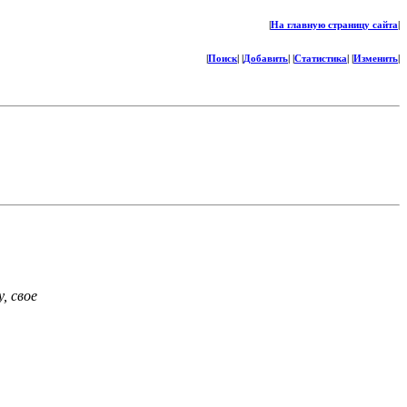
|
На главную страницу сайта
|
|
Поиск
| |
Добавить
| |
Статистика
| |
Изменить
|
, свое