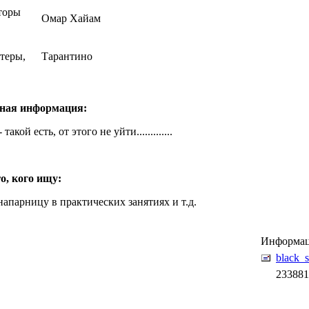
торы
Омар Хайам
теры,
Тарантино
ная информация:
 такой есть, от этого не уйти.............
о, кого ищу:
напарницу в практических занятиях и т.д.
Информаци
black_
233881