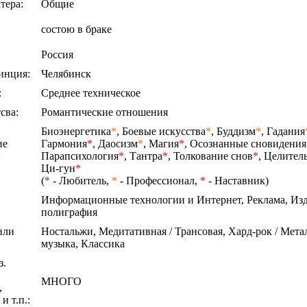
тера:
Общие
состою в браке
Россия
инция:
Челябинск
:
Среднее техническое
сва:
Романтические отношения
Биоэнергетика
*
,
Боевые искусства
*
,
Буддизм
*
,
Гадания
ие
Гармония
*
,
Даосизм
*
,
Магия
*
,
Осознанные сновидения
:
Парапсихология
*
,
Тантра
*
,
Толкование снов
*
,
Целител
Ци-гун
*
(
*
- Любитель,
*
- Профессионал,
*
- Наставник)
Информационные технологии и Интернет, Реклама, Изд
полиграфия
или
Ностальжи, Медитативная / Трансовая, Хард-рок / Мета
музыка, Классика
з.
МНОГО
,
и т.п.: