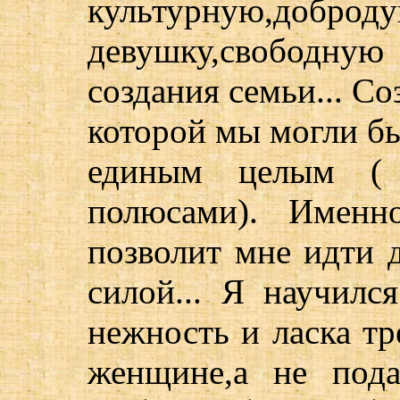
культурную,доброд
девушку,свободну
создания семьи... С
которой мы могли бы
единым целым ( 
полюсами). Именн
позволит мне идти 
силой... Я научилс
нежность и ласка т
женщине,а не подав