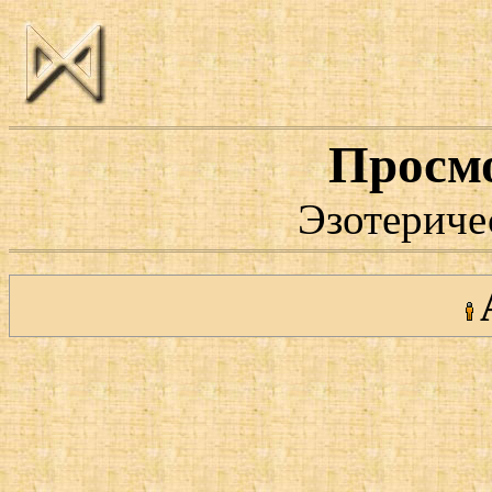
Просм
Эзотериче