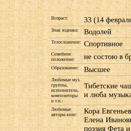
Возраст:
33 (14 февраля
Знак зодиака:
Водолей
Телосложение:
Спортивное
Семейное
не состою в б
положение:
Образование:
Высшее
Любимые муз.
Тибетские ча
группы,
исполнители,
и люба музыка
композиторы
и т.п.:
Любимые
Кора Евгенье
авторы книг:
Елена Иванов
поэзия Фета и