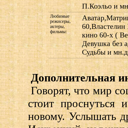
П.Коэльо и мн
Любимые
Аватар,Матриц
режисеры,
60,Властелин 
актеры,
фильмы:
кино 60-х ( В
Девушка без 
Судьбы и мн.д
Дополнительная и
Говорят, что мир со
стоит проснуться 
новому. Услышать др