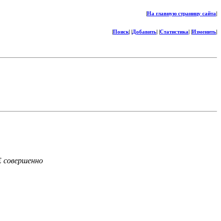
|
На главную страницу сайта
|
|
Поиск
| |
Добавить
| |
Статистика
| |
Изменить
|
 совершенно