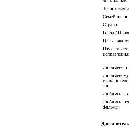
Знак зодиака
Телосложени
Семейное по
Страна:
Город / Пров
Цель знакомт
Изучаемые/и
направления
Любимые сти
Любимые муз
исполнители
т.п.:
Любимые авт
Любимые реж
фильмы:
Дополнитель