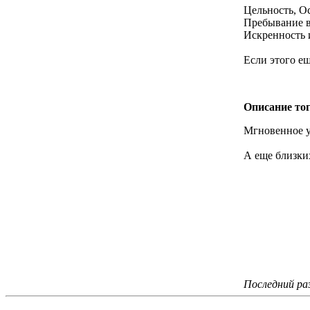
Цельность, О
Пребывание в
Искренность 
Если этого ещ
Описание тог
Мгновенное у
А еще близких
Последний раз