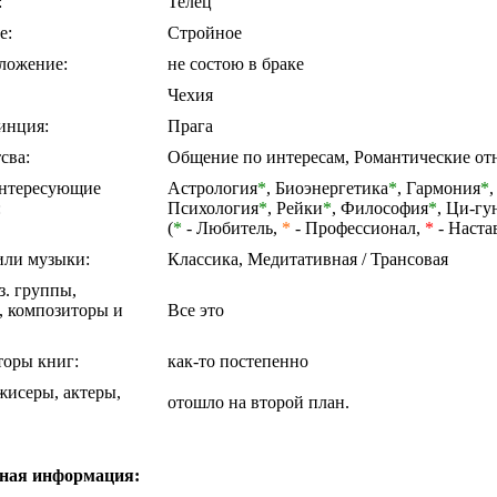
:
Телец
е:
Стройное
ложение:
не состою в браке
Чехия
инция:
Прага
сва:
Общение по интересам, Романтические о
нтересующие
Астрология
*
,
Биоэнергетика
*
,
Гармония
*
:
Психология
*
,
Рейки
*
,
Философия
*
,
Ци-гу
(
*
- Любитель,
*
- Профессионал,
*
- Наста
ли музыки:
Классика, Медитативная / Трансовая
. группы,
, композиторы и
Все это
оры книг:
как-то постепенно
исеры, актеры,
отошло на второй план.
ная информация: