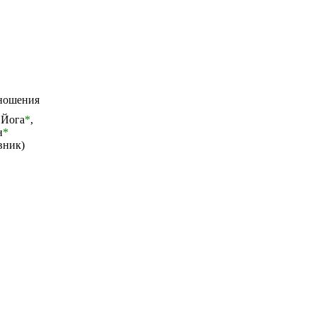
тношения
,
Йога
*
,
н
*
вник)