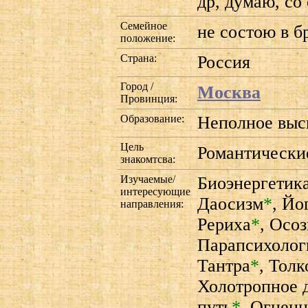
др, думаю, со
Семейное
не состою в б
положение:
Страна:
Россия
Город /
Москва
Провинция:
Образование:
Неполное вы
Цель
Романтически
знакомтсва:
Изучаемые/
Биоэнергетик
интересующие
Даосизм
*
,
Йо
направления:
Рериха
*
,
Осоз
Парапсихолог
Тантра
*
,
Толк
Холотропное 
путь
*
,
Огненн