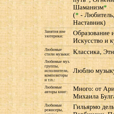
Шаманизм
*
(
*
- Любитель
Наставник)
Занятия вне
Образование 
эзотерики:
Искусство и к
Любимые
Классика, Этн
стили музыки:
Любимые муз.
группы,
Люблю музыку
исполнители,
композиторы
и т.п.:
Любимые
Много: от Ари
авторы книг:
Михаила Булг
Любимые
Гильярмо дель
режисеры,