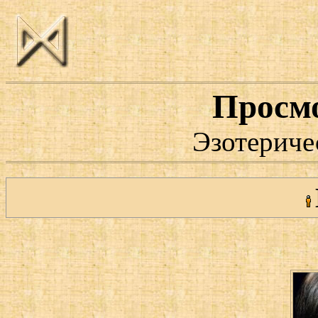
Просм
Эзотериче