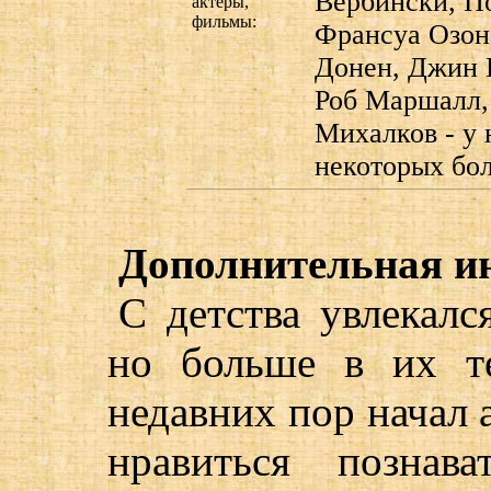
Вербински, По
актеры,
фильмы:
Франсуа Озон
Донен, Джин 
Роб Маршалл,
Михалков - у 
некоторых бо
Дополнительная и
С детства увлекалс
но больше в их те
недавних пор начал 
нравиться познав