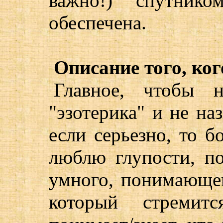
важно!) спутнико
обеспечена.
Описание того, ког
Главное, чтобы 
"эзотерика" и не наз
если серьезно, то б
люблю глупости, п
умного, понимающег
который стремит