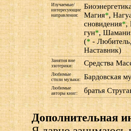
Изучаемые/
Биоэнергетик
интересующие
Магия
*
,
Нагу
направления:
сновидения
*
,
гун
*
,
Шамани
(
*
- Любитель
Наставник)
Занятия вне
Средства Мас
эзотерики:
Любимые
Бардовская м
стили музыки:
Любимые
братья Струга
авторы книг:
Дополнительная и
Я давно занимаюсь 