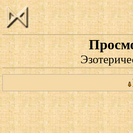
Просм
Эзотериче