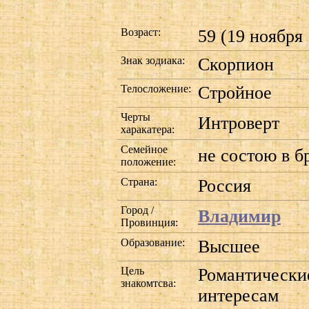
Возраст:
59 (19 ноября 
Знак зодиака:
Скорпион
Телосложение:
Стройное
Черты
Интроверт
харакатера:
Семейное
не состою в б
положение:
Страна:
Россия
Город /
Владимир
Провинция:
Образование:
Высшее
Цель
Романтически
знакомтсва:
интересам