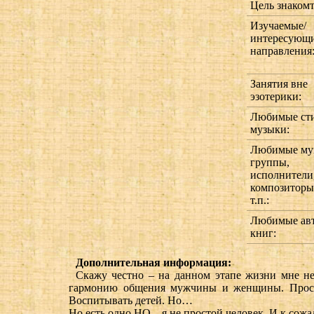
Цель знакомт
Изучаемые/
интересующ
направления
Занятия вне
эзотерики:
Любимые ст
музыки:
Любимые му
группы,
исполнители
композиторы
т.п.:
Любимые ав
книг:
Дополнительная информация:
Скажу честно – на данном этапе жизни мне не
гармонию общения мужчины и женщины. Просто 
Воспитывать детей. Но…
Но есть одно НО – я не простой человек. И к сожа