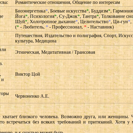
сва:
Романтические отношения, Общение по интересам
Биоэнергетика
*
,
Боевые искусства
*
,
Буддизм
*
,
Гармония
ие
Йога
*
,
Психология
*
,
Су-Джок
*
,
Тантра
*
,
Толкование сн
:
Шуй
*
,
Холотропное дыхание
*
,
Целительство
*
,
Ци-гун
*
,
(
*
- Любитель,
*
- Профессионал,
*
- Наставник)
Путешествия, Издательство и полиграфия, Спорт, Искусс
культура, Медицина
или
Этническая, Медитативная / Трансовая
з.
,
Виктор Цой
 и
торы
Червоненко А.Е.
 хватает близкого человека. Возможно друга, или женщины. Ч
встречаться без всяких требований и притязаний. Хотя у ме
лению, и к счастью может быть.