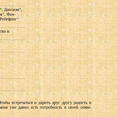
*
,
Даосизм
*
,
ов
*
,
Фен-
Ребефинг
*
тво и
тобы встречаться и дарить друг другу радость и
ня уже давно есть потребность в своей семье.