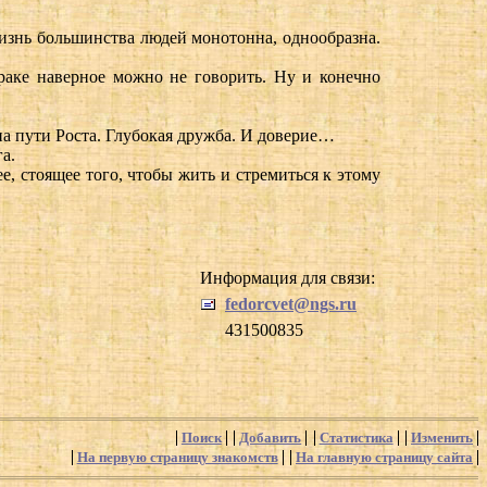
жизнь большинства людей монотонна, однообразна.
раке наверное можно не говорить. Ну и конечно
на пути Роста. Глубокая дружба. И доверие…
а.
ее, стоящее того, чтобы жить и стремиться к этому
Информация для связи:
fedorcvet@ngs.ru
431500835
Поиск
Добавить
Статистика
Изменить
На первую страницу знакомств
На главную страницу сайта