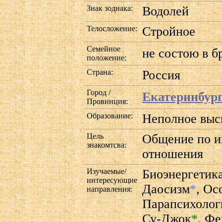
Знак зодиака:
Водолей
Телосложение:
Стройное
Семейное
не состою в б
положение:
Страна:
Россия
Город /
Екатеринбур
Провинция:
Образование:
Неполное вы
Цель
Общение по и
знакомтсва:
отношения
Изучаемые/
Биоэнергетик
интересующие
Даосизм
*
,
Ос
направления:
Парапсихолог
Су-Джок
*
,
Фе