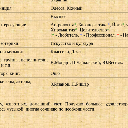
инция:
Одесса, Южный
:
Высшее
нтересующие
Астрология
*
,
Биоэнергетика
*
,
Йога
*
,
:
Хиромантия
*
,
Целительство
*
(
*
- Любитель,
*
- Профессионал,
*
- На
эзотерики:
Искусство и культура
ли музыки:
Классика, Джаз
. группы, исполнители,
В.Моцарт, П.Чайковский, Ю.Весняк.
и т.п.:
оры книг:
Ошо
исеры, актеры,
З.Рязанов, П.Ришар
ду, животных, домашний уют. Получаю большое удовлетвор
сь музыкой, иногда сочиняю по необходимости.