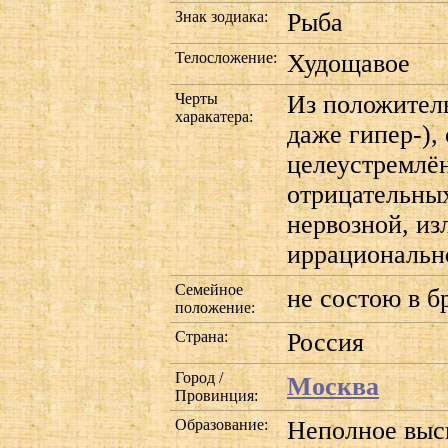
Знак зодиака:
Рыба
Телосложение:
Худощавое
Черты
Из положитель
харакатера:
даже гипер-),
целеустремлён
отрицательны
нервозной, из
иррациональн
Семейное
не состою в б
положение:
Страна:
Россия
Город /
Москва
Провинция:
Образование:
Неполное вы