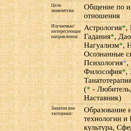
Цель
Общение по и
знакомтсва:
отношения
Изучаемые/
Астрология
*
,
интересующие
Гадания
*
,
Дао
направления:
Нагуализм
*
,
Осознанные с
Психология
*
,
Философия
*
,
Танатотерапи
(
*
- Любитель
Наставник)
Занятия вне
Образование 
эзотерики:
технологии и 
культура, Сф