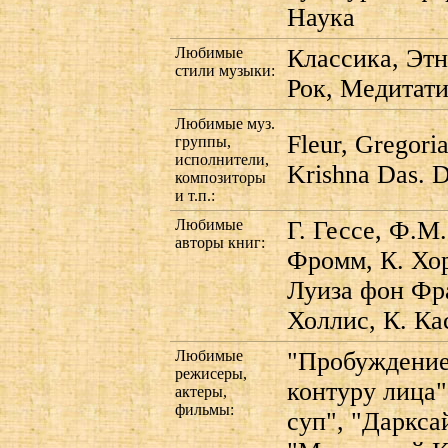
Наука
Любимые
Классика, Этн
стили музыки:
Рок, Медитати
Любимые муз.
Fleur, Gregor
группы,
исполнители,
Krishna Das. 
композиторы
и т.п.:
Любимые
Г. Гессе, Ф.М
авторы книг:
Фромм, К. Хор
Луиза фон Фра
Холлис, К. Ка
Любимые
"Пробуждение
режисеры,
контуру лица"
актеры,
фильмы:
суп", "Даркса