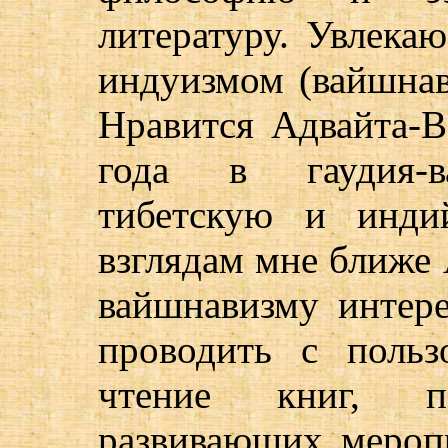
литературу. Увлекаю
индуизмом (вайшнав
Нравится Адвайта-В
года в гаудия-в
тибетскую и инди
взглядам мне ближе 
вайшнавизму интер
проводить с польз
чтение книг, по
развивающих меропр