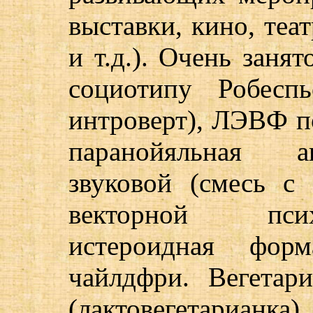
выставки, кино, теа
и т.д.). Очень заня
социотипу Робеспь
интроверт), ЛЭВФ п
паранойяльная ак
звуковой (смесь с
векторной пси
истероидная форм
чайлдфри. Вегетар
(лактовегетарианка