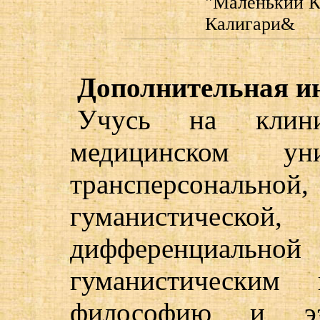
"Маленький К
Калигари&
Дополнительная и
Учусь на клини
медицинском уни
трансперсонал
гуманистической
дифференциал
гуманистическим 
философию и эзо