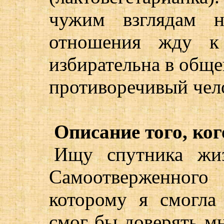
чужим взглядам 
отношения жду к 
избирательна в общ
противоречивый чело
Описание того, ког
Ищу спутника жиз
Самоотверженного
которому я смогла
смог бы доверять мн