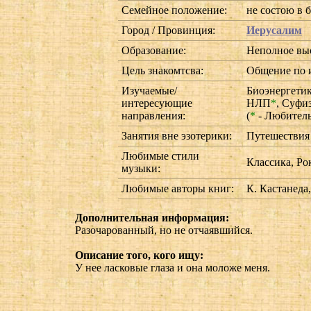
Семейное положение:
не состою в 
Город / Провинция:
Иерусалим
Образование:
Неполное вы
Цель знакомтсва:
Общение по 
Изучаемые/
Биоэнергети
интересующие
НЛП
*
,
Суфи
направления:
(
*
- Любител
Занятия вне эзотерики:
Путешествия
Любимые стили
Классика, Ро
музыки:
Любимые авторы книг:
К. Кастанеда
Дополнительная информация:
Разочарованный, но не отчаявшийся.
Описание того, кого ищу:
У нее ласковые глаза и она моложе меня.