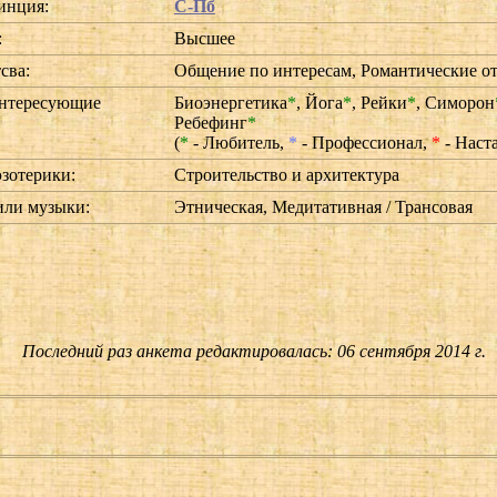
инция:
С-Пб
:
Высшее
сва:
Общение по интересам, Романтические о
нтересующие
Биоэнергетика
*
,
Йога
*
,
Рейки
*
,
Симорон
:
Ребефинг
*
(
*
- Любитель,
*
- Профессионал,
*
- Наст
эзотерики:
Строительство и архитектура
ли музыки:
Этническая, Медитативная / Трансовая
Последний раз анкета редактировалась: 06 сентября 2014 г.