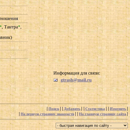
тношения
*
,
Тантра
*
,
авник)
Информация для связи:
gtrash@mail.ru
Поиск
Добавить
Статистика
Изменить
На первую страницу знакомств
На главную страницу сайта