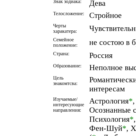
Знак зодиака:
Дева
Телосложение:
Стройное
Черты
Чувствительн
харакатера:
Семейное
не состою в 
положение:
Страна:
Россия
Образование:
Неполное вы
Цель
Романтическ
знакомтсва:
интересам
Изучаемые/
Астрология
*
интересующие
Осознанные 
направления:
Психология
*
Фен-Шуй
*
,
Х