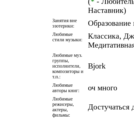
(
*
- Любител
Наставник)
Занятия вне
Образование 
эзотерики:
Любимые
Классика, Дж
стили музыки:
Медитативная
Любимые муз.
группы,
Bjork
исполнители,
композиторы и
т.п.:
Любимые
оч много
авторы книг:
Любимые
режисеры,
Достучаться 
актеры,
фильмы: