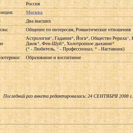
Россия
инция:
Москва
:
Два высших
сва:
Общение по интересам, Романтические отношения
Астрология
*
,
Гадания
*
,
Йога
*
,
Общество Рериха
*
,
ие
Джок
*
,
Фен-Шуй
*
,
Холотропное дыхание
*
:
(
*
- Любитель,
*
- Профессионал,
*
- Наставник)
эзотерики:
Образование и воспитание
Последний раз анкета редактировалась: 24 СЕНТЯБРЯ 2008 г.