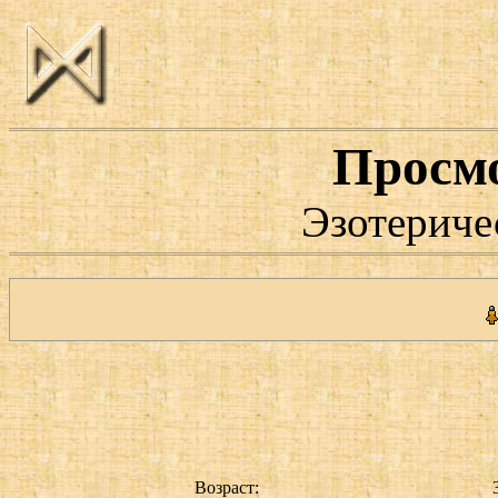
Просм
Эзотериче
Возраст: