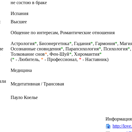
не состою в браке
Испания
:
Высшее
Общение по интересам, Романтические отношения
Астрология
*
,
Биоэнергетика
*
,
Гадания
*
,
Гармония
*
,
Маги
ие
Осознанные сновидения
*
,
Парапсихология
*
,
Психология
*
,
:
Толкование снов
*
,
Фен-Шуй
*
,
Хиромантия
*
(
*
- Любитель,
*
- Профессионал,
*
- Наставник)
Медицина
или
Медитативная / Трансовая
Пауло Коелье
Информация 
http://love