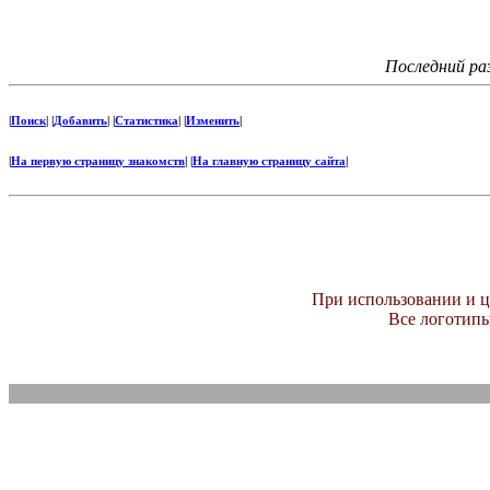
Последний ра
|
Поиск
| |
Добавить
| |
Статистика
| |
Изменить
|
|
На первую страницу знакомств
| |
На главную страницу сайта
|
При использовании и ц
Все логотипы