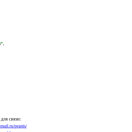
я
*
,
для связи:
.mail.ru/prants/