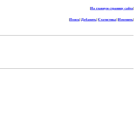
|
На главную страницу сайта
|
|
Поиск
| |
Добавить
| |
Статистика
| |
Изменить
|