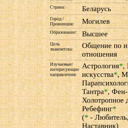
Страна:
Беларусь
Город /
Могилев
Провинция:
Образование:
Высшее
Цель
Общение по и
знакомтсва:
отношения
Изучаемые/
Астрология
*
,
интересующие
искусства
*
,
М
направления:
Парапсихолог
Тантра
*
,
Фен
Холотропное 
Ребефинг
*
(
*
- Любитель
Наставник)