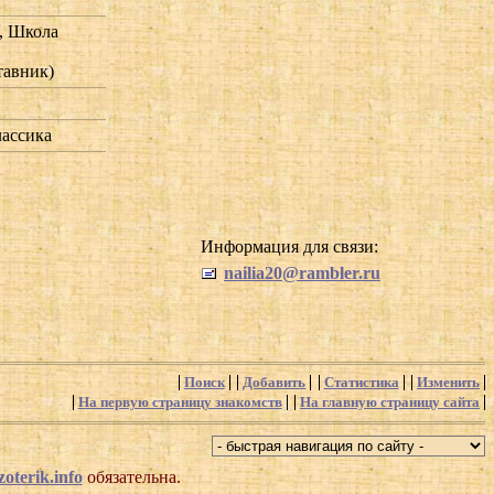
,
Школа
тавник)
лассика
Информация для связи:
nailia20@rambler.ru
Поиск
Добавить
Статистика
Изменить
На первую страницу знакомств
На главную страницу сайта
oterik.info
обязательна.