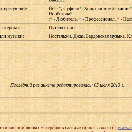
нтересующие
Йога
*
,
Суфизм
*
,
Холотропное дыхание
*
:
Норбекова
*
(
*
- Любитель,
*
- Профессионал,
*
- Нас
эзотерики:
Путешествия
ли музыки:
Ностальжи, Джаз, Бардовская музыка, К
Последний раз анкета редактировалась: 05 июля 2013 г.
итировании любых материалов сайта активная ссылка на
www.ez